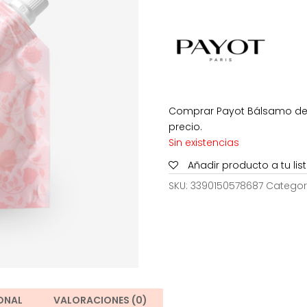
era:
es:
8,50€.
4,
Comprar Payot Bálsamo de 
precio.
Sin existencias
Añadir producto a tu li
SKU:
3390150578687
Categor
ONAL
VALORACIONES (0)