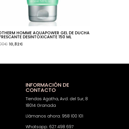
OTHERM HOMME AQUAPOWER GEL DE DUCHA
FRESCANTE DESINTOXICANTE 150 ML
El
El
,00
€
10,82
€
precio
precio
original
actual
era:
es:
19,00€.
10,82€.
INFORMACIÓN DE
CONTACTO
Tiendas Agatha, Avd. del Sur, 8
18014 Granada
Llámanos ahora: 958 100 101
Whatsapp: 627 498 697