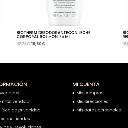
BIOTHERM DESODORANTECON LECHE
BI
CORPORAL ROLL-ON 75 ML
RE
El
El
32,23
€
18,80
€
19
precio
precio
original
actual
era:
es:
32,23€.
18,80€.
FORMACIÓN
MI CUENTA
ovedades
Mis compras
o más vendido!
Mis direcciones
lítica de privacidad
Mis datos personales
estras tiendas
víos y Devoluciones