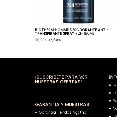
BIOTHERM HOMME DESODORANTE ANTI-
TRANSPIRANTE SPRAY 72H 150ML
El
El
30,23
€
17,64
€
precio
precio
original
actual
era:
es:
30,23€.
17,64€.
¡SUSCRÍBETE PARA VER
IN
NUESTRAS OFERTAS!
N
¡L
Po
GARANTÍA Y MUESTRAS
Nu
Garantía Tiendas Agatha
En