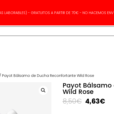
AS LABORABLES) - GRATUITOS A PARTIR DE 70€ - NO HACEMOS ENVÍ
/ Payot Bálsamo de Ducha Reconfortante Wild Rose
Payot Bálsamo 
Wild Rose
El
El
8,50
€
4,63
€
precio
pr
original
ac