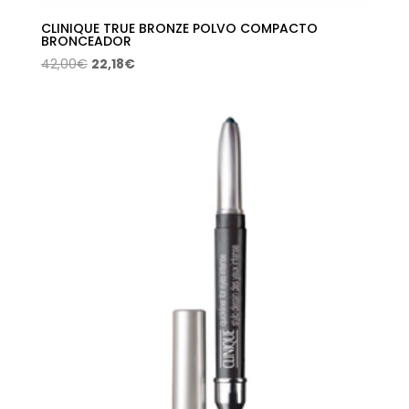
CLINIQUE TRUE BRONZE POLVO COMPACTO
BRONCEADOR
El
El
42,00
€
22,18
€
precio
precio
original
actual
era:
es:
42,00€.
22,18€.