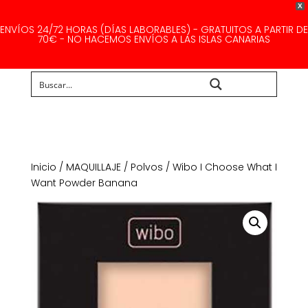
X
ENVÍOS 24/72 HORAS (DÍAS LABORABLES) - GRATUITOS A PARTIR DE
70€ - NO HACEMOS ENVÍOS A LAS ISLAS CANARIAS
Buscar...
Inicio
/
MAQUILLAJE
/
Polvos
/ Wibo I Choose What I
Want Powder Banana