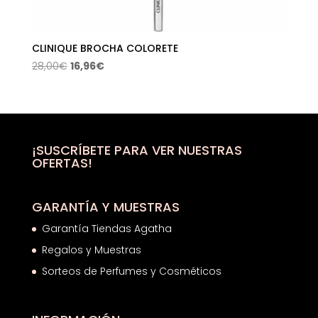
CLINIQUE BROCHA COLORETE
El
El
28,00
€
16,96
€
precio
precio
original
actual
era:
es:
28,00€.
16,96€.
¡SUSCRÍBETE PARA VER NUESTRAS
OFERTAS!
GARANTÍA Y MUESTRAS
Garantía Tiendas Agatha
Regalos y Muestras
Sorteos de Perfumes y Cosméticos