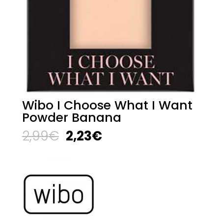
Wibo I Choose What I Want
Powder Banana
El
El
2,99
€
2,23
€
precio
precio
original
actual
era:
es:
2,99€.
2,23€.