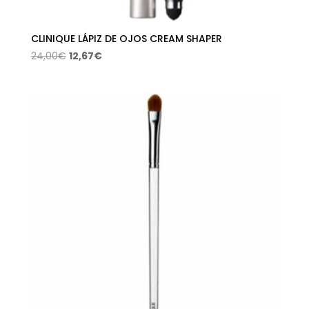
CLINIQUE LÁPIZ DE OJOS CREAM SHAPER
El
El
24,00
€
12,67
€
precio
precio
original
actual
era:
es:
24,00€.
12,67€.