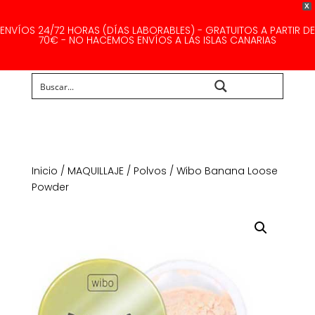
X
ENVÍOS 24/72 HORAS (DÍAS LABORABLES) - GRATUITOS A PARTIR DE
70€ - NO HACEMOS ENVÍOS A LAS ISLAS CANARIAS
Buscar...
Inicio
/
MAQUILLAJE
/
Polvos
/ Wibo Banana Loose
Powder