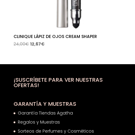
CLINIQUE LÁPIZ DE OJOS CREAM SHAPER
El
El
24,00
€
12,67
€
precio
precio
original
actual
era:
es:
24,00€.
12,67€.
¡SUSCRÍBETE PARA VER NUESTRAS
OFERTAS!
GARANTÍA Y MUESTRAS
Garantía Tiendas Agatha
Regalos y Muestras
Sorteos de Perfumes y Cosméticos