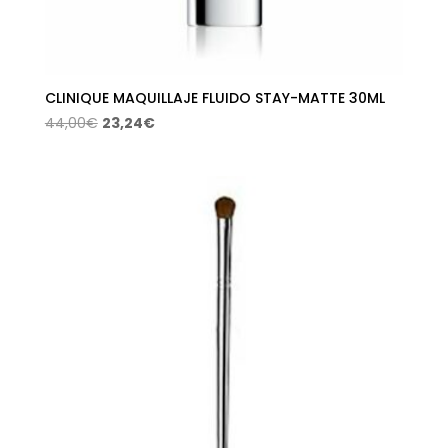
CLINIQUE MAQUILLAJE FLUIDO STAY-MATTE 30ML
El
El
44,00
€
23,24
€
precio
precio
original
actual
era:
es:
44,00€.
23,24€.