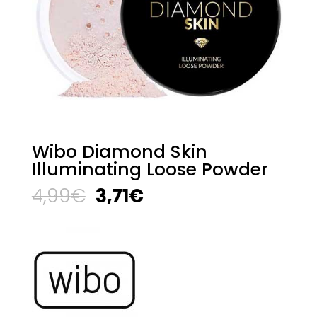
Wibo Diamond Skin
Illuminating Loose Powder
El
El
4,99
€
3,71
€
precio
precio
original
actual
era:
es:
4,99€.
3,71€.