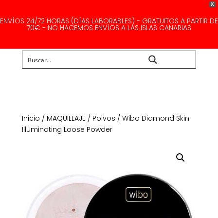
X
ENVÍOS 24/72 HORAS (DÍAS LABORABLES) - GRATUITOS A PARTIR DE
70€ - NO HACEMOS ENVÍOS A LAS ISLAS CANARIAS
Buscar...
Inicio
/
MAQUILLAJE
/
Polvos
/ Wibo Diamond Skin
Illuminating Loose Powder