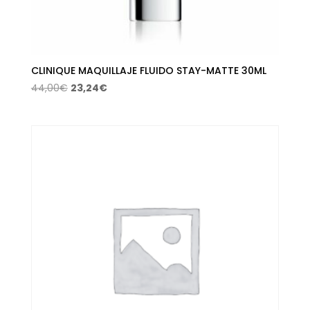
CLINIQUE MAQUILLAJE FLUIDO STAY-MATTE 30ML
El
El
44,00
€
23,24
€
precio
precio
original
actual
era:
es:
44,00€.
23,24€.