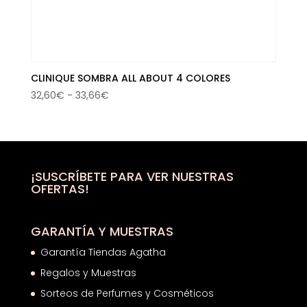
CLINIQUE SOMBRA ALL ABOUT 4 COLORES
Rango
32,60
€
-
33,66
€
de
precios:
desde
32,60€
hasta
¡SUSCRÍBETE PARA VER NUESTRAS
OFERTAS!
33,66€
GARANTÍA Y MUESTRAS
Garantía Tiendas Agatha
Regalos y Muestras
Sorteos de Perfumes y Cosméticos