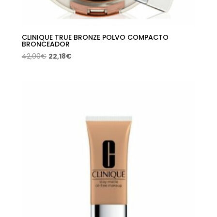
CLINIQUE TRUE BRONZE POLVO COMPACTO
BRONCEADOR
El
El
42,00
€
22,18
€
precio
precio
original
actual
era:
es:
42,00€.
22,18€.