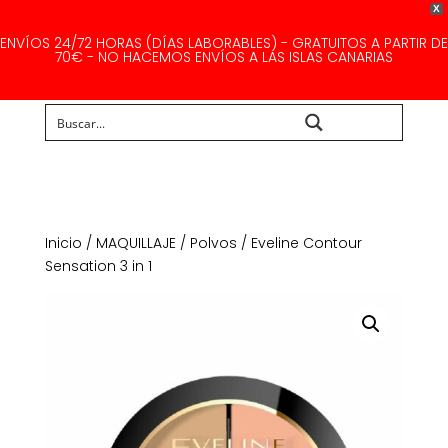
X
ENVÍOS 24/72 HORAS (DÍAS LABORABLES) - GRATUITOS A PARTIR DE
70€ - NO HACEMOS ENVÍOS A LAS ISLAS CANARIAS
Buscar...
Inicio
/
MAQUILLAJE
/
Polvos
/ Eveline Contour
Sensation 3 in 1