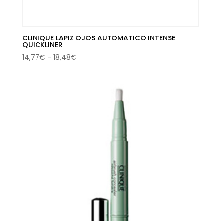
CLINIQUE LAPIZ OJOS AUTOMATICO INTENSE
QUICKLINER
Rango
14,77
€
-
18,48
€
de
precios:
desde
14,77€
hasta
18,48€