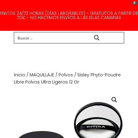
X
ENVÍOS 24/72 HORAS (DÍAS LABORABLES) - GRATUITOS A PARTIR DE
70€ - NO HACEMOS ENVÍOS A LAS ISLAS CANARIAS
Buscar...
Inicio
/
MAQUILLAJE
/
Polvos
/ Sisley Phyto-Poudre
Libre Polvos Ultra Ligeros 12 Gr