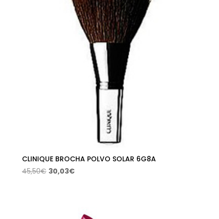
CLINIQUE BROCHA POLVO SOLAR 6G8A
El
El
45,50
€
30,03
€
precio
precio
original
actual
era:
es:
45,50€.
30,03€.