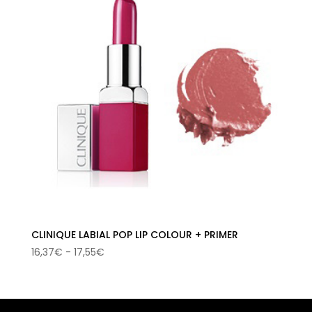
CLINIQUE LABIAL POP LIP COLOUR + PRIMER
Rango
16,37
€
-
17,55
€
de
precios:
desde