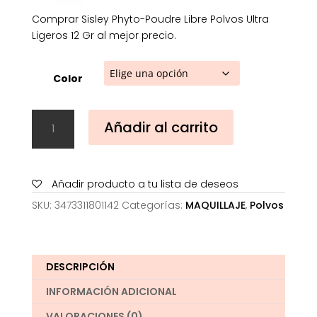
Comprar Sisley Phyto-Poudre Libre Polvos Ultra
Ligeros 12 Gr al mejor precio.
Color
Sisley
Añadir al carrito
Phyto-
Poudre
Libre
Polvos
Añadir producto a tu lista de deseos
Ultra
SKU:
3473311801142
Categorías:
MAQUILLAJE
,
Polvos
Ligeros
12
Gr
cantidad
DESCRIPCIÓN
INFORMACIÓN ADICIONAL
VALORACIONES (0)