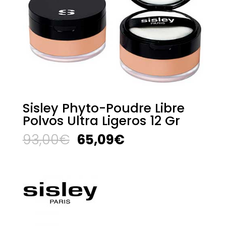
Sisley Phyto-Poudre Libre
Polvos Ultra Ligeros 12 Gr
El
El
93,00
€
65,09
€
precio
precio
original
actual
era:
es:
93,00€.
65,09€.