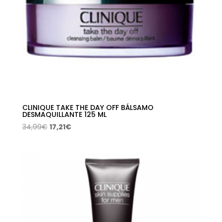
CLINIQUE TAKE THE DAY OFF BÁLSAMO
DESMAQUILLANTE 125 ML
El
El
34,99
€
17,21
€
precio
precio
original
actual
era:
es:
34,99€.
17,21€.