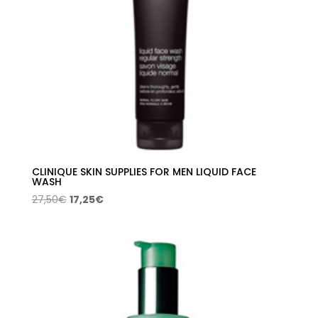
CLINIQUE SKIN SUPPLIES FOR MEN LIQUID FACE
WASH
El
El
27,50
€
17,25
€
precio
precio
original
actual
era:
es:
27,50€.
17,25€.