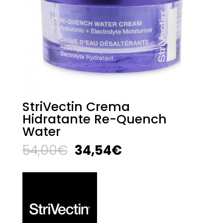
StriVectin Crema
Hidratante Re-Quench
Water
El
El
54,00
€
34,54
€
precio
precio
original
actual
era:
es:
54,00€.
34,54€.