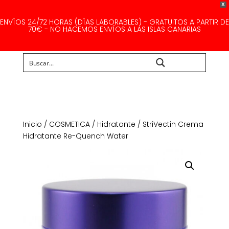
X
ENVÍOS 24/72 HORAS (DÍAS LABORABLES) - GRATUITOS A PARTIR DE
70€ - NO HACEMOS ENVÍOS A LAS ISLAS CANARIAS
Buscar...
Inicio
/
COSMETICA
/
Hidratante
/ StriVectin Crema
Hidratante Re-Quench Water