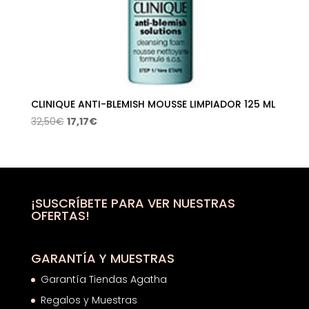
CLINIQUE ANTI-BLEMISH MOUSSE LIMPIADOR 125 ML
El
El
32,50
€
17,17
€
precio
precio
original
actual
era:
es:
32,50€.
17,17€.
¡SUSCRÍBETE PARA VER NUESTRAS
OFERTAS!
GARANTÍA Y MUESTRAS
Garantía Tiendas Agatha
Regalos y Muestras