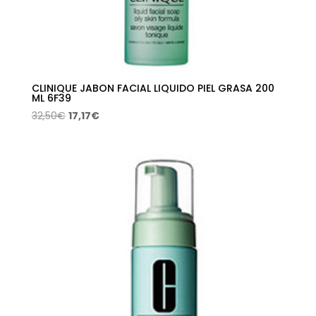
CLINIQUE JABON FACIAL LIQUIDO PIEL GRASA 200
ML 6F39
El
El
32,50
€
17,17
€
precio
precio
original
actual
era:
es:
32,50€.
17,17€.