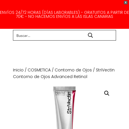
X
ENVÍOS 24/72 HORAS (DÍAS LABORABLES) - GRATUITOS A PARTIR DE
70€ - NO HACEMOS ENVÍOS A LAS ISLAS CANARIAS
Buscar...
Inicio
/
COSMETICA
/
Contorno de Ojos
/ StriVectin
Contorno de Ojos Advanced Retinol