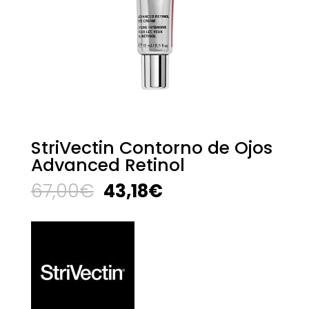
StriVectin Contorno de Ojos
Advanced Retinol
El
El
67,00
€
43,18
€
precio
precio
original
actual
era:
es:
67,00€.
43,18€.