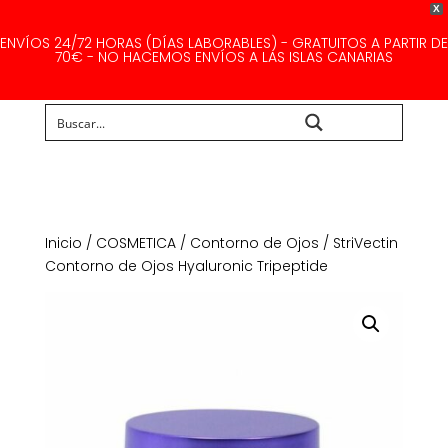
X
ENVÍOS 24/72 HORAS (DÍAS LABORABLES) - GRATUITOS A PARTIR DE
70€ - NO HACEMOS ENVÍOS A LAS ISLAS CANARIAS
Buscar...
Inicio
/
COSMETICA
/
Contorno de Ojos
/ StriVectin
Contorno de Ojos Hyaluronic Tripeptide