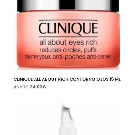
CLINIQUE ALL ABOUT RICH CONTORNO OJOS 15 ML
El
El
45,50
€
24,03
€
precio
precio
original
actual
era:
es:
45,50€.
24,03€.