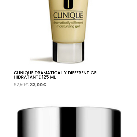
CLINIQUE DRAMATICALLY DIFFERENT GEL
HIDRATANTE 125 ML
El
El
62,50
€
33,00
€
precio
precio
original
actual
era:
es:
62,50€.
33,00€.