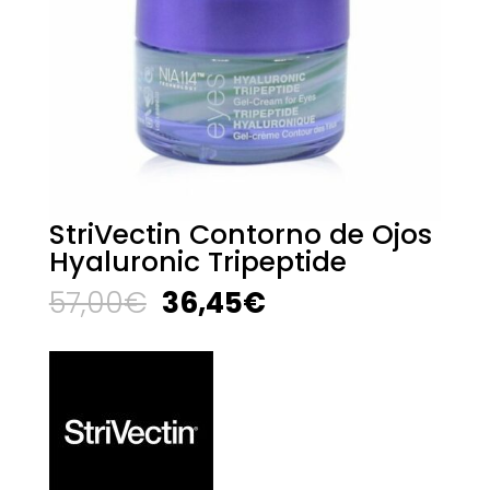
StriVectin Contorno de Ojos
Hyaluronic Tripeptide
El
El
57,00
€
36,45
€
precio
precio
original
actual
era:
es:
57,00€.
36,45€.