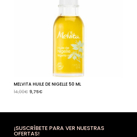
MELVITA HUILE DE NIGELLE 50 ML
El
El
14,00
€
9,75
€
precio
precio
original
actual
era:
es:
14,00€.
9,75€.
¡SUSCRÍBETE PARA VER NUESTRAS
OFERTAS!