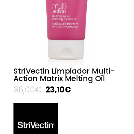
StriVectin Limpiador Multi-
Action Matrix Melting Oil
El
El
36,00
€
23,10
€
precio
precio
original
actual
era:
es:
36,00€.
23,10€.