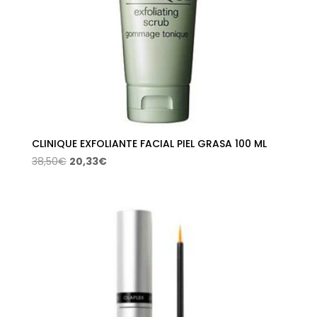
CLINIQUE EXFOLIANTE FACIAL PIEL GRASA 100 ML
El
El
38,50
€
20,33
€
precio
precio
original
actual
era:
es:
38,50€.
20,33€.