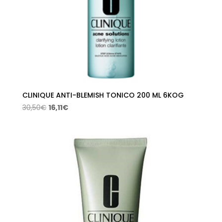
CLINIQUE ANTI-BLEMISH TONICO 200 ML 6KOG
El
El
30,50
€
16,11
€
precio
precio
original
actual
era:
es:
30,50€.
16,11€.