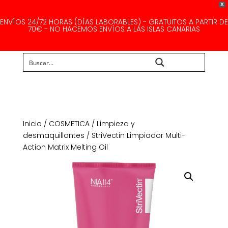
X
ENVÍOS 24/72 HORAS (DÍAS LABORABLES) - GRATUITOS A PARTIR DE
70€ - NO HACEMOS ENVÍOS A LAS ISLAS CANARIAS
Buscar...
Inicio
/
COSMETICA
/
Limpieza y
desmaquillantes
/ StriVectin Limpiador Multi-
Action Matrix Melting Oil