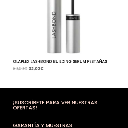
OLAPLEX LASHBOND BUILDING SERUM PESTAÑAS
El
El
80,00
€
32,02
€
precio
precio
original
actual
era:
es:
80,00€.
32,02€.
¡SUSCRÍBETE PARA VER NUESTRAS
OFERTAS!
GARANTÍA Y MUESTRAS