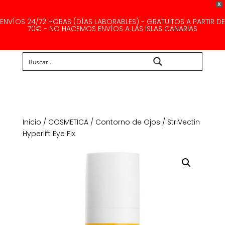
X
ENVÍOS 24/72 HORAS (DÍAS LABORABLES) - GRATUITOS A PARTIR DE
70€ - NO HACEMOS ENVÍOS A LAS ISLAS CANARIAS
Buscar...
Inicio
/
COSMETICA
/
Contorno de Ojos
/ StriVectin
Hyperlift Eye Fix