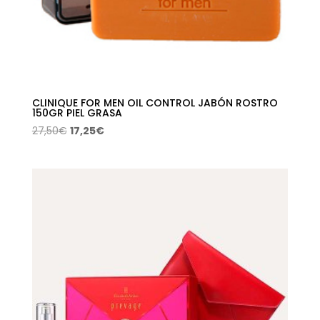
CLINIQUE FOR MEN OIL CONTROL JABÓN ROSTRO
150GR PIEL GRASA
El
El
27,50
€
17,25
€
precio
precio
original
actual
era:
es:
27,50€.
17,25€.