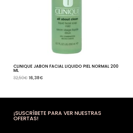
CLINIQUE JABON FACIAL LIQUIDO PIEL NORMAL 200
ML
El
El
32,50
€
16,38
€
precio
precio
original
actual
era:
es:
32,50€.
16,38€.
¡SUSCRÍBETE PARA VER NUESTRAS
OFERTAS!