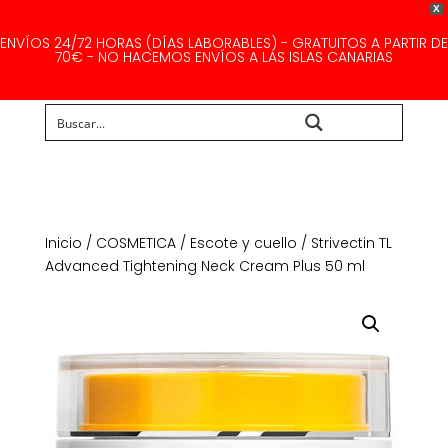
X
ENVÍOS 24/72 HORAS (DÍAS LABORABLES) - GRATUITOS A PARTIR DE
70€ - NO HACEMOS ENVÍOS A LAS ISLAS CANARIAS
Buscar...
Inicio
/
COSMETICA
/
Escote y cuello
/ Strivectin TL
Advanced Tightening Neck Cream Plus 50 ml