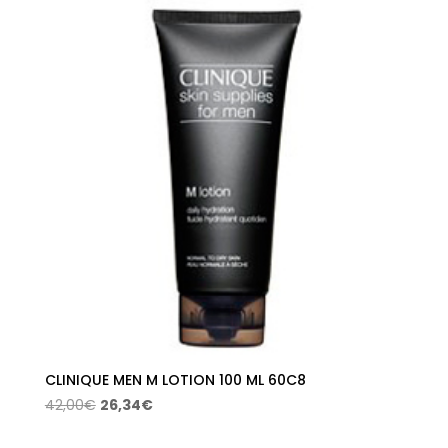
era:
es:
30,50€.
16,11€.
CLINIQUE MEN M LOTION 100 ML 60C8
El
El
42,00
€
26,34
€
precio
precio