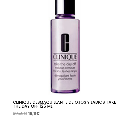
CLINIQUE DESMAQUILLANTE DE OJOS Y LABIOS TAKE
THE DAY OFF 125 ML
El
El
30,50
€
16,11
€
precio
precio
original
actual