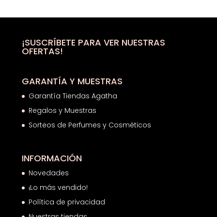
original
actual
era:
es:
57,00€.
50,09€.
¡SUSCRÍBETE PARA VER NUESTRAS
OFERTAS!
GARANTÍA Y MUESTRAS
Garantía Tiendas Agatha
Regalos y Muestras
Sorteos de Perfumes y Cosméticos
INFORMACIÓN
Novedades
¡Lo más vendido!
Política de privacidad
Nuestras tiendas