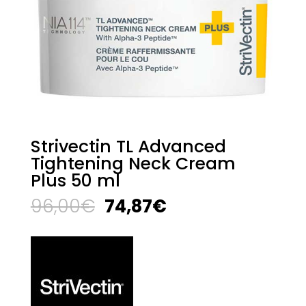
Strivectin TL Advanced
Tightening Neck Cream
Plus 50 ml
El
El
96,00
€
74,87
€
precio
precio
original
actual
era:
es:
96,00€.
74,87€.