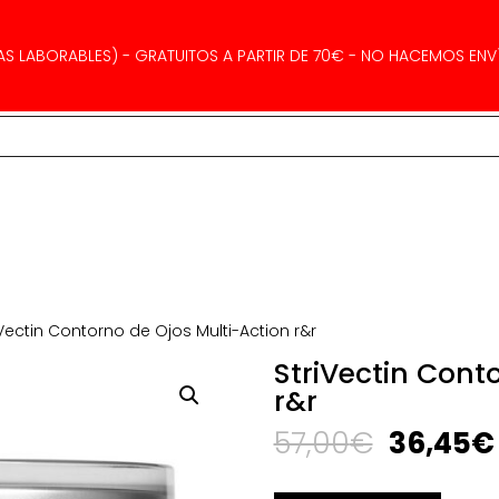
AS LABORABLES) - GRATUITOS A PARTIR DE 70€ - NO HACEMOS ENVÍ
iVectin Contorno de Ojos Multi-Action r&r
StriVectin Cont
r&r
El
57,00
€
36,45
€
precio
original