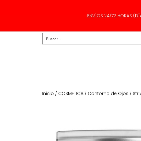
ENVÍOS 24/72 HORAS (DÍ
Inicio
/
COSMETICA
/
Contorno de Ojos
/ Str