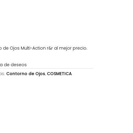
es:
36,45€.
de Ojos Multi-Action r&r al mejor precio.
sta de deseos
as:
Contorno de Ojos
,
COSMETICA