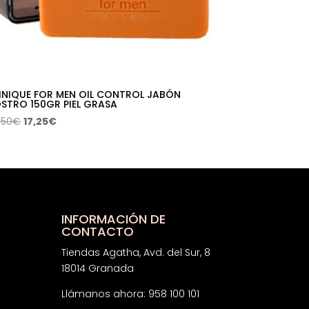
INIQUE FOR MEN OIL CONTROL JABÓN
STRO 150GR PIEL GRASA
El
El
,50
€
17,25
€
precio
precio
original
actual
era:
es:
27,50€.
17,25€.
INFORMACIÓN DE
CONTACTO
Tiendas Agatha, Avd. del Sur, 8
18014 Granada
Llámanos ahora: 958 100 101