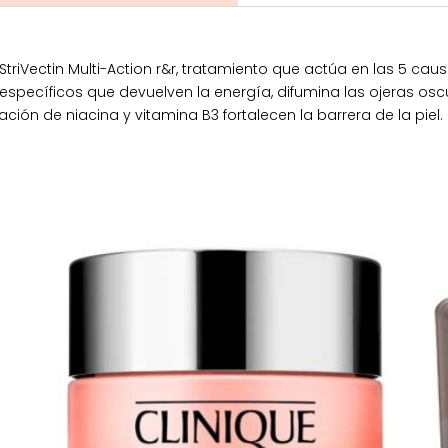
StriVectin Multi-Action r&r, tratamiento que actúa en las 5 cau
 específicos que devuelven la energía, difumina las ojeras os
ión de niacina y vitamina B3 fortalecen la barrera de la piel.