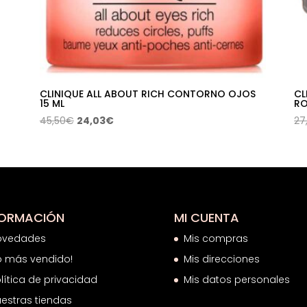
CLINIQUE ALL ABOUT RICH CONTORNO OJOS
CL
15 ML
RO
El
El
45,50
€
24,03
€
27
precio
precio
original
actual
era:
es:
45,50€.
24,03€.
FORMACIÓN
MI CUENTA
ovedades
Mis compras
o más vendido!
Mis direcciones
lítica de privacidad
Mis datos personales
estras tiendas