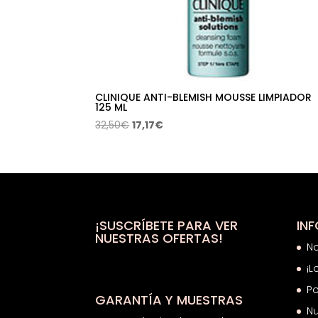
CLINIQUE ANTI-BLEMISH MOUSSE LIMPIADOR
125 ML
El
El
32,50
€
17,17
€
precio
precio
original
actual
era:
es:
32,50€.
17,17€.
¡SUSCRÍBETE PARA VER
IN
NUESTRAS OFERTAS!
N
¡L
Po
GARANTÍA Y MUESTRAS
Nu