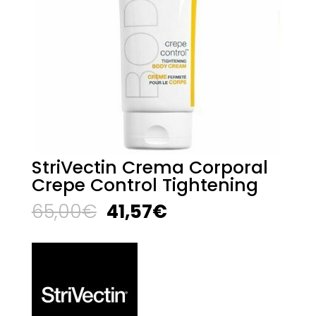
StriVectin Crema Corporal
Crepe Control Tightening
El
El
65,00
€
41,57
€
precio
precio
original
actual
era:
es:
65,00€.
41,57€.