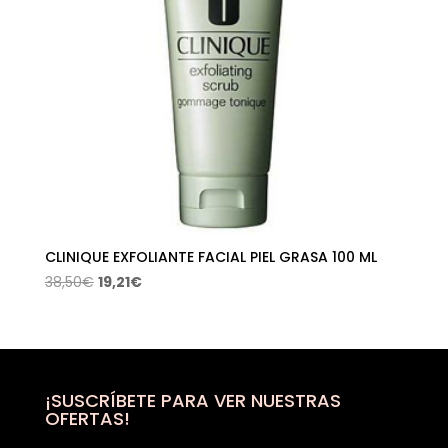
CLINIQUE EXFOLIANTE FACIAL PIEL GRASA 100 ML
El
El
38,50
€
19,21
€
precio
precio
original
actual
era:
es:
38,50€.
19,21€.
¡SUSCRÍBETE PARA VER NUESTRAS
OFERTAS!