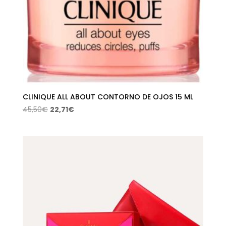
CLINIQUE ALL ABOUT CONTORNO DE OJOS 15 ML
El
El
45,50
€
22,71
€
precio
precio
original
actual
era:
es:
45,50€.
22,71€.