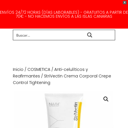
X
ENVÍOS 24/72 HORAS (DÍAS LABORABLES) - GRATUITOS A PARTIR DE
70€ - NO HACEMOS ENVÍOS A LAS ISLAS CANARIAS
Buscar...
Inicio
/
COSMETICA
/
Anti-celulíticos y
Reafirmantes
/ StriVectin Crema Corporal Crepe
Control Tightening