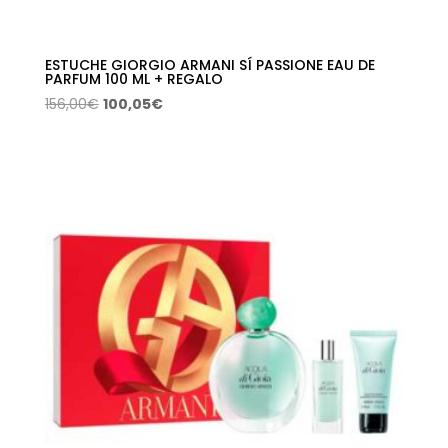
ESTUCHE GIORGIO ARMANI SÍ PASSIONE EAU DE
PARFUM 100 ML + REGALO
El
El
156,00
€
100,05
€
precio
precio
original
actual
era:
es:
156,00€.
100,05€.