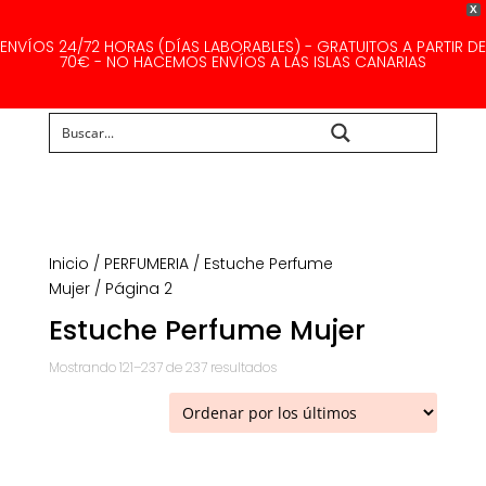
X
ENVÍOS 24/72 HORAS (DÍAS LABORABLES) - GRATUITOS A PARTIR DE
70€ - NO HACEMOS ENVÍOS A LAS ISLAS CANARIAS
Buscar...
Inicio
/
PERFUMERIA
/
Estuche Perfume
Mujer
/ Página 2
Estuche Perfume Mujer
Ordenado
Mostrando 121–237 de 237 resultados
por
los
últimos