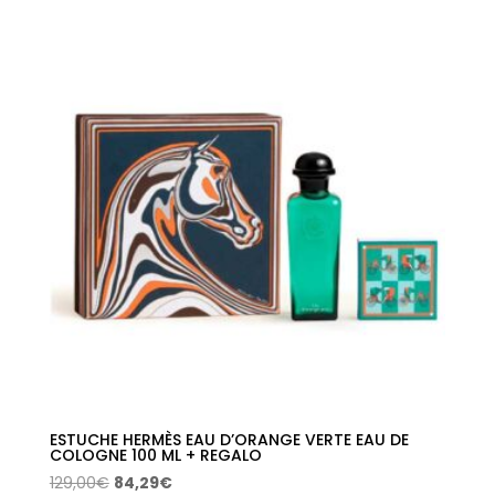
original
actual
era:
es:
168,50€.
107,36€.
ESTUCHE HERMÈS EAU D’ORANGE VERTE EAU DE
COLOGNE 100 ML + REGALO
El
El
129,00
€
84,29
€