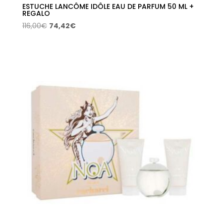
ESTUCHE LANCÔME IDÔLE EAU DE PARFUM 50 ML +
REGALO
El
El
116,00
€
74,42
€
precio
precio
original
actual
era:
es:
116,00€.
74,42€.