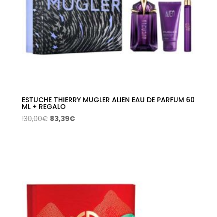
ESTUCHE THIERRY MUGLER ALIEN EAU DE PARFUM 60
ML + REGALO
El
El
130,00
€
83,39
€
precio
precio
original
actual
era:
es:
130,00€.
83,39€.