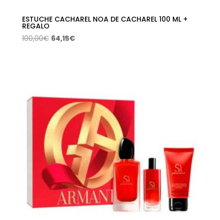
ESTUCHE CACHAREL NOA DE CACHAREL 100 ML +
REGALO
El
El
100,00
€
64,15
€
precio
precio
original
actual
era:
es:
100,00€.
64,15€.