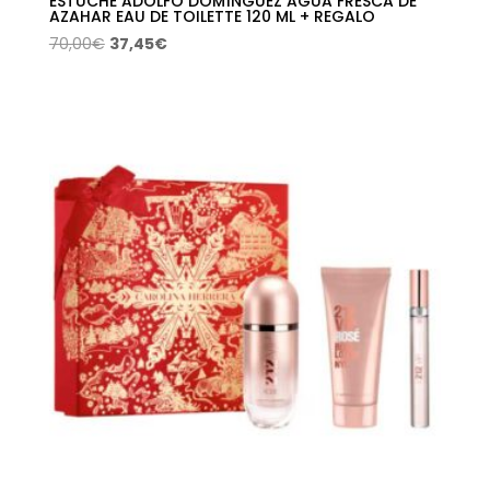
ESTUCHE ADOLFO DOMÍNGUEZ AGUA FRESCA DE
AZAHAR EAU DE TOILETTE 120 ML + REGALO
El
El
70,00
€
37,45
€
precio
precio
original
actual
era:
es:
70,00€.
37,45€.