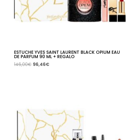
ESTUCHE YVES SAINT LAURENT BLACK OPIUM EAU
DE PARFUM 90 ML + REGALO
El
El
146,00
€
96,46
€
precio
precio
original
actual
era:
es:
146,00€.
96,46€.