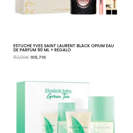
ESTUCHE YVES SAINT LAURENT BLACK OPIUM EAU
DE PARFUM 90 ML + REGALO
El
El
152,00
€
105,71
€
precio
precio
original
actual
era:
es:
152,00€.
105,71€.