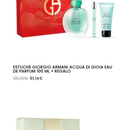
ESTUCHE GIORGIO ARMANI ACQUA DI GIOIA EAU
DE PARFUM 100 ML + REGALO
El
El
135,00
€
91,14
€
precio
precio
original
actual
era:
es:
135,00€.
91,14€.