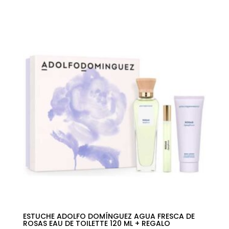
precio
precio
original
actual
era:
es:
129,00€.
84,29€.
ESTUCHE ADOLFO DOMÍNGUEZ AGUA FRESCA DE
ROSAS EAU DE TOILETTE 120 ML + REGALO