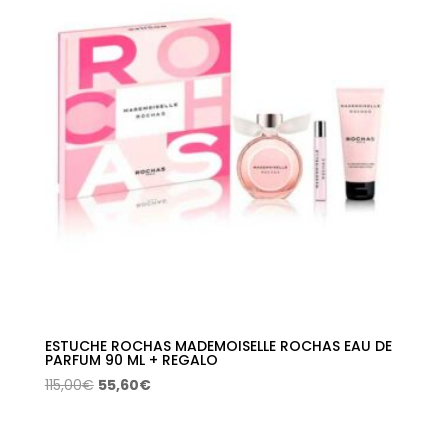
ESTUCHE ROCHAS MADEMOISELLE ROCHAS EAU DE
PARFUM 90 ML + REGALO
El
El
115,00
€
55,60
€
precio
precio
original
actual