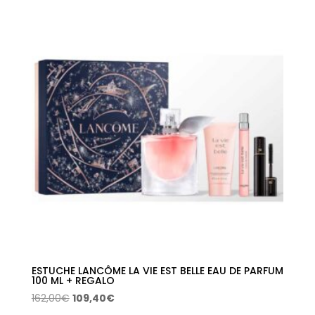
era:
es:
167,00€.
116,14€.
ESTUCHE LANCÔME LA VIE EST BELLE EAU DE PARFUM
100 ML + REGALO
El
El
162,00
€
109,40
€
precio
precio