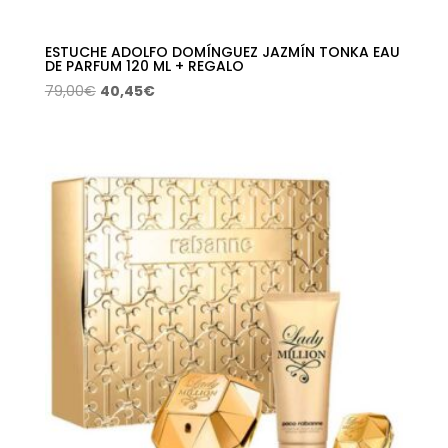
ESTUCHE ADOLFO DOMÍNGUEZ JAZMÍN TONKA EAU
DE PARFUM 120 ML + REGALO
El
El
79,00
€
40,45
€
precio
precio
original
actual
era:
es:
79,00€.
40,45€.