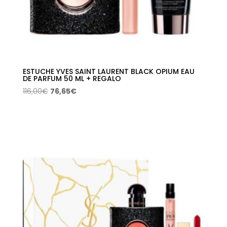
ESTUCHE YVES SAINT LAURENT BLACK OPIUM EAU
DE PARFUM 50 ML + REGALO
El
El
116,00
€
76,65
€
precio
precio
original
actual
era:
es:
116,00€.
76,65€.