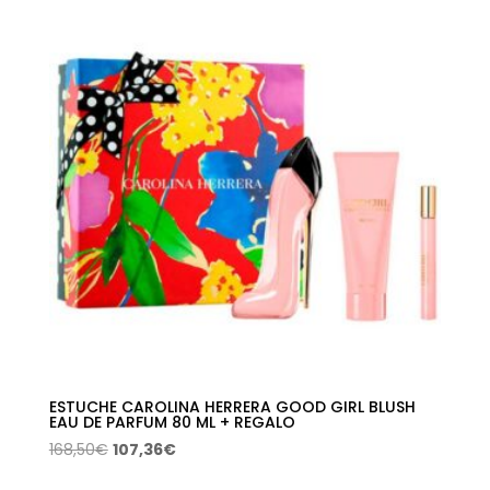
era:
es:
115,00€.
55,60€.
ESTUCHE CAROLINA HERRERA GOOD GIRL BLUSH
EAU DE PARFUM 80 ML + REGALO
El
El
168,50
€
107,36
€
precio
precio