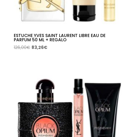
ESTUCHE YVES SAINT LAURENT LIBRE EAU DE
PARFUM 50 ML + REGALO
El
El
126,00
€
83,26
€
precio
precio
original
actual
era:
es:
126,00€.
83,26€.