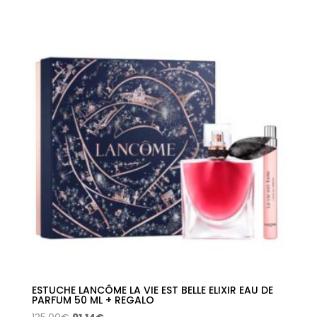
original
actual
era:
es:
162,00€.
109,40€.
ESTUCHE LANCÔME LA VIE EST BELLE ELIXIR EAU DE
PARFUM 50 ML + REGALO