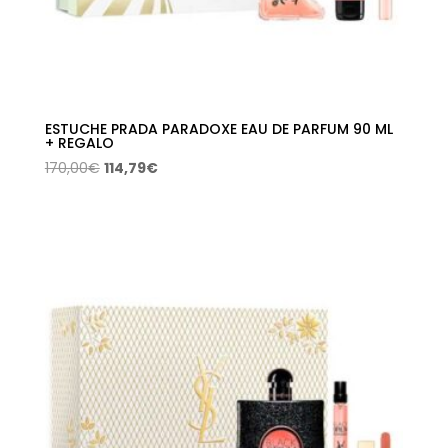
ESTUCHE PRADA PARADOXE EAU DE PARFUM 90 ML
+ REGALO
El
El
170,00
€
114,79
€
precio
precio
original
actual
era:
es:
170,00€.
114,79€.