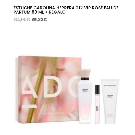
ESTUCHE CAROLINA HERRERA 212 VIP ROSÉ EAU DE
PARFUM 80 ML + REGALO
El
El
134,00
€
85,33
€
precio
precio
original
actual
era:
es:
134,00€.
85,33€.