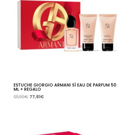
ESTUCHE GIORGIO ARMANI SÍ EAU DE PARFUM 50
ML + REGALO
El
El
121,00
€
77,61
€
precio
precio
original
actual
era:
es:
121,00€.
77,61€.