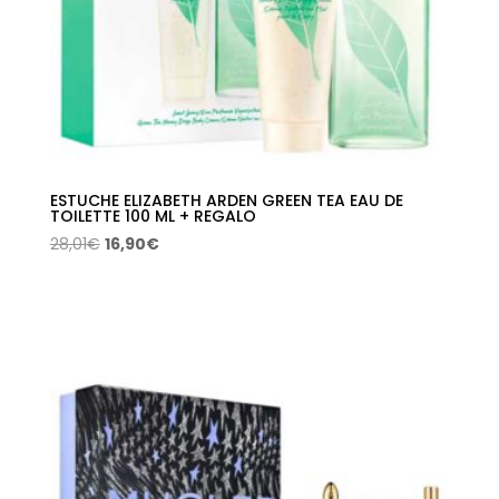
ESTUCHE ELIZABETH ARDEN GREEN TEA EAU DE
TOILETTE 100 ML + REGALO
El
El
28,01
€
16,90
€
precio
precio
original
actual
era:
es:
28,01€.
16,90€.