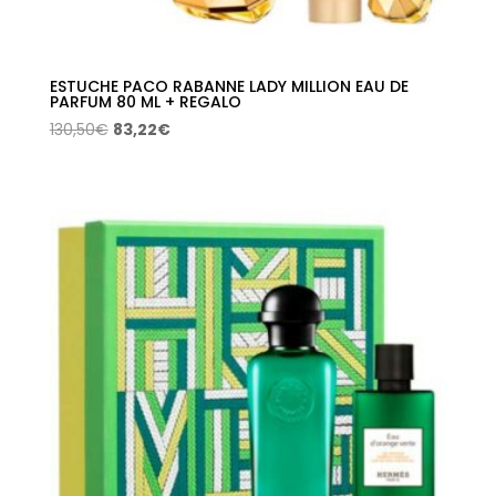
ESTUCHE PACO RABANNE LADY MILLION EAU DE
PARFUM 80 ML + REGALO
El
El
130,50
€
83,22
€
precio
precio
original
actual
era:
es:
130,50€.
83,22€.