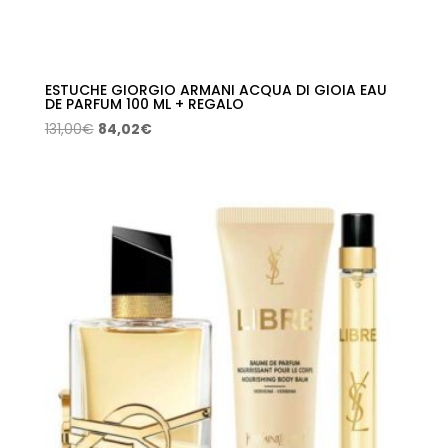
ESTUCHE GIORGIO ARMANI ACQUA DI GIOIA EAU
DE PARFUM 100 ML + REGALO
El
El
131,00
€
84,02
€
precio
precio
original
actual
era:
es:
131,00€.
84,02€.