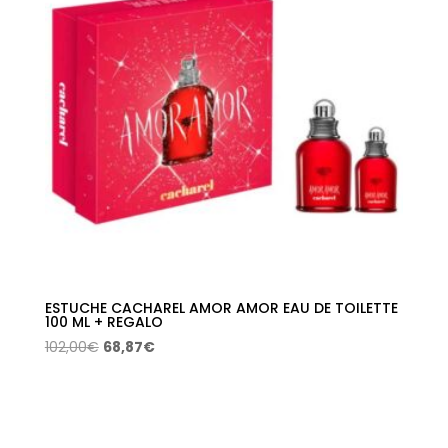
ESTUCHE CACHAREL AMOR AMOR EAU DE TOILETTE
100 ML + REGALO
El
El
102,00
€
68,87
€
precio
precio
original
actual
era:
es:
102,00€.
68,87€.