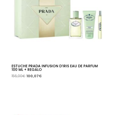
ESTUCHE PRADA INFUSION D’IRIS EAU DE PARFUM
100 ML + REGALO
El
El
156,00
€
100,07
€
precio
precio
original
actual
era:
es:
156,00€.
100,07€.