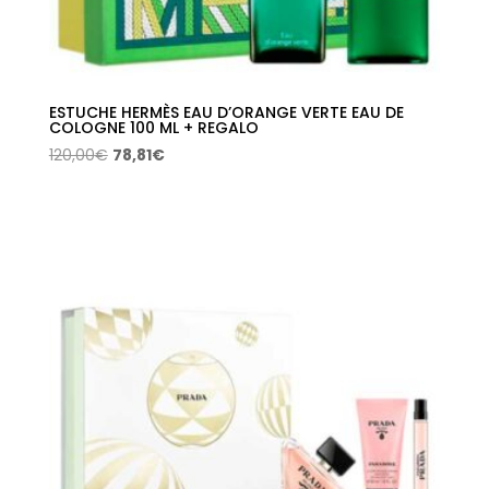
ESTUCHE HERMÈS EAU D’ORANGE VERTE EAU DE
COLOGNE 100 ML + REGALO
El
El
120,00
€
78,81
€
precio
precio
original
actual
era:
es:
120,00€.
78,81€.