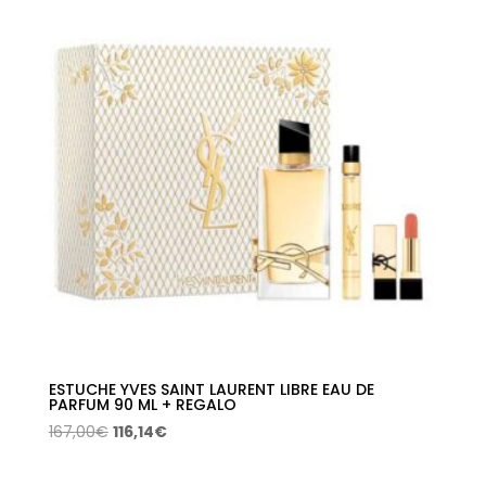
127,00€.
88,33€.
ESTUCHE YVES SAINT LAURENT LIBRE EAU DE
PARFUM 90 ML + REGALO
El
El
167,00
€
116,14
€
precio
precio
original
actual