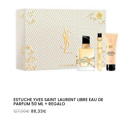
ESTUCHE YVES SAINT LAURENT LIBRE EAU DE
PARFUM 50 ML + REGALO
El
El
127,00
€
88,33
€
precio
precio
original
actual
era:
es: