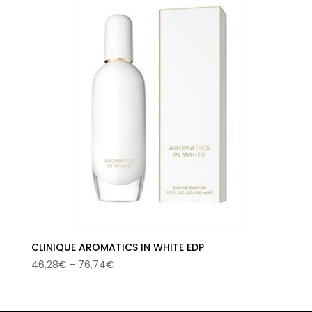
72,00€.
40,17€.
CLINIQUE AROMATICS IN WHITE EDP
Rango
46,28
€
-
76,74
€
de
precios:
desde