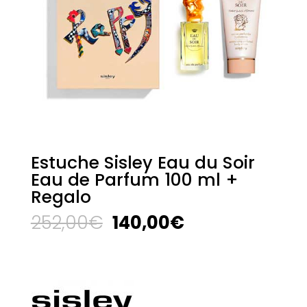
Estuche Sisley Eau du Soir
Eau de Parfum 100 ml +
Regalo
El
El
252,00
€
140,00
€
precio
precio
original
actual
era:
es:
252,00€.
140,00€.