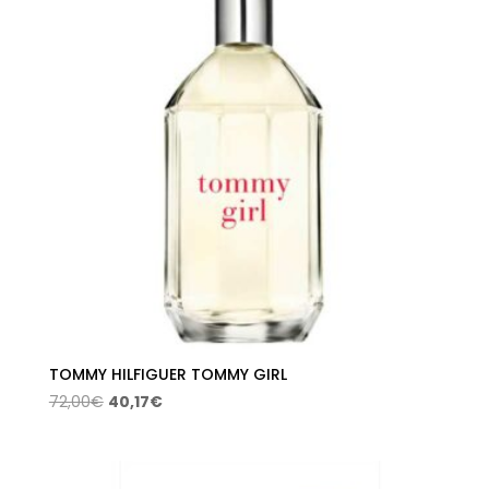
TOMMY HILFIGUER TOMMY GIRL
El
El
72,00
€
40,17
€
precio
precio
original
actual
era:
es: