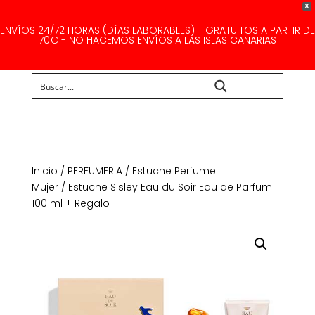
X
ENVÍOS 24/72 HORAS (DÍAS LABORABLES) - GRATUITOS A PARTIR DE
70€ - NO HACEMOS ENVÍOS A LAS ISLAS CANARIAS
Buscar...
Inicio
/
PERFUMERIA
/
Estuche Perfume
Mujer
/ Estuche Sisley Eau du Soir Eau de Parfum
100 ml + Regalo