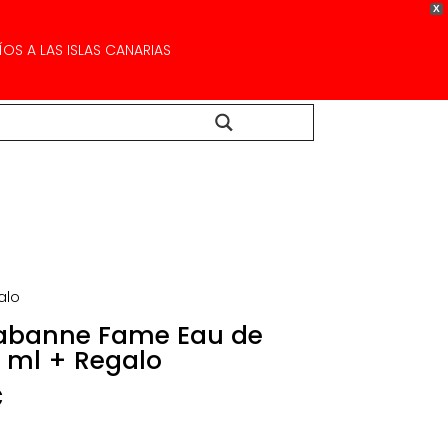
X
OS A LAS ISLAS CANARIAS
Buscar...
alo
Rabanne Fame Eau de
0 ml + Regalo
El
€
precio
l
actual