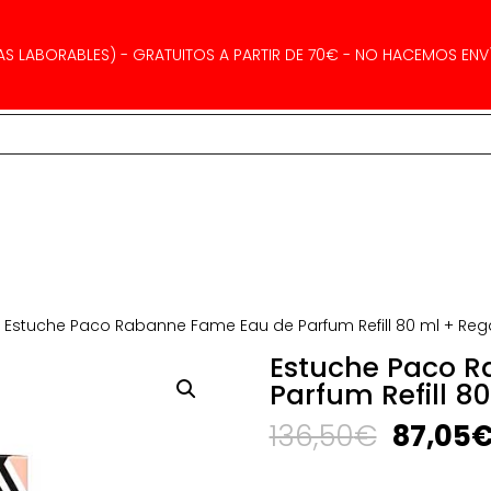
AS LABORABLES) - GRATUITOS A PARTIR DE 70€ - NO HACEMOS ENVÍ
 Estuche Paco Rabanne Fame Eau de Parfum Refill 80 ml + Reg
Estuche Paco 
Parfum Refill 8
El
136,50
€
87,05
precio
origina