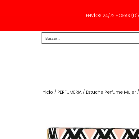
ENVÍOS 24/72 HORAS (DÍ
Inicio
/
PERFUMERIA
/
Estuche Perfume Mujer
/