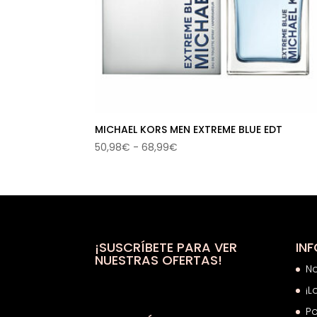
MICHAEL KORS MEN EXTREME BLUE EDT
Rango
50,98
€
-
68,99
€
de
precios:
desde
50,98€
hasta
68,99€
¡SUSCRÍBETE PARA VER
IN
NUESTRAS OFERTAS!
N
¡L
Po