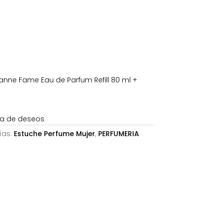
es:
.
87,05€.
ne Fame Eau de Parfum Refill 80 ml +
sta de deseos
ías:
Estuche Perfume Mujer
,
PERFUMERIA