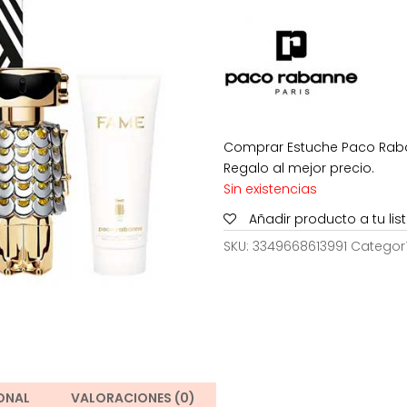
era:
136,50€
Comprar Estuche Paco Raban
Regalo al mejor precio.
Sin existencias
Añadir producto a tu li
SKU:
3349668613991
Categor
ONAL
VALORACIONES (0)