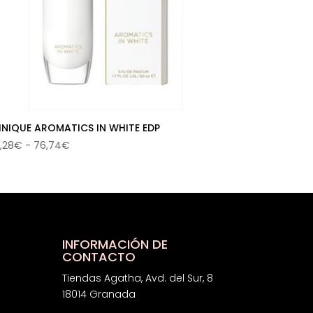
INIQUE AROMATICS IN WHITE EDP
Rango
,28
€
-
76,74
€
de
precios:
desde
46,28€
hasta
76,74€
INFORMACIÓN DE
CONTACTO
Tiendas Agatha, Avd. del Sur, 8
18014 Granada