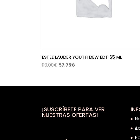
ESTEE LAUDER YOUTH DEW EDT 65 ML
El
El
110,00
€
57,75
€
precio
precio
original
actual
era:
es:
110,00€.
57,75€.
¡SUSCRÍBETE PARA VER
IN
NUESTRAS OFERTAS!
N
¡L
Po