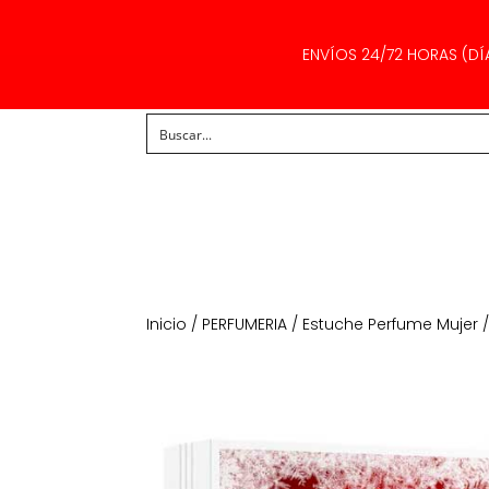
ENVÍOS 24/72 HORAS (DÍ
Inicio
/
PERFUMERIA
/
Estuche Perfume Mujer
/