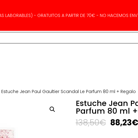
AS LABORABLES) - GRATUITOS A PARTIR DE 70€ - NO HACEMOS ENVÍ
 Estuche Jean Paul Gaultier Scandal Le Parfum 80 ml + Regalo
Estuche Jean Pa
Parfum 80 ml +
El
138,50
€
88,23
precio
origina