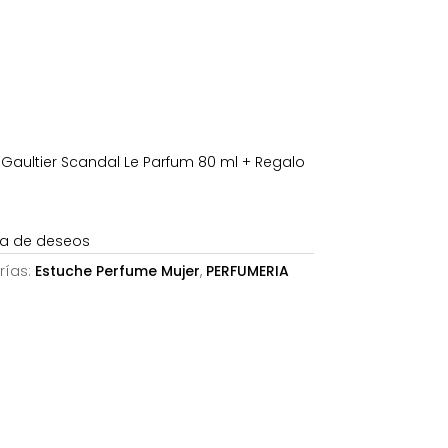
es:
.
88,23€.
Gaultier Scandal Le Parfum 80 ml + Regalo
sta de deseos
rías:
Estuche Perfume Mujer
,
PERFUMERIA