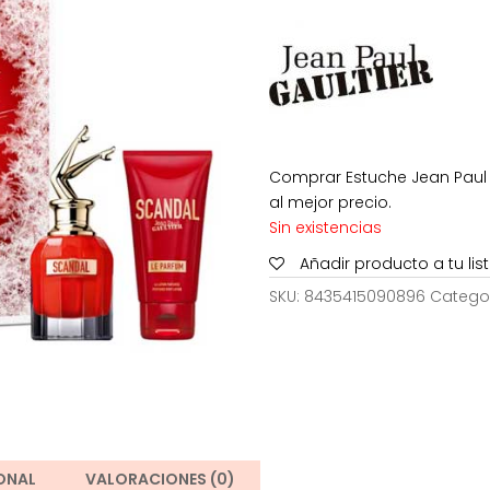
era:
138,50€
Comprar Estuche Jean Paul 
al mejor precio.
Sin existencias
Añadir producto a tu li
SKU:
8435415090896
Catego
ONAL
VALORACIONES (0)