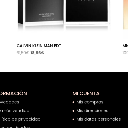
CALVIN KLEIN MAN EDT
MI
El
El
61,50
€
18,96
€
10
precio
precio
original
actual
era:
es:
61,50€.
18,96€.
FORMACIÓN
MI CUENTA
ovedades
Mis compras
o más vendido!
Mis direcciones
lítica de privacidad
Mis datos personales
estras tiendas