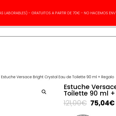
AS LABORABLES) - GRATUITOS A PARTIR DE 70€ - NO HACEMOS ENVÍ
 Estuche Versace Bright Crystal Eau de Toilette 90 ml + Regalo
Estuche Versace
Toilette 90 ml 
El
121,00
€
75,04
€
precio
original