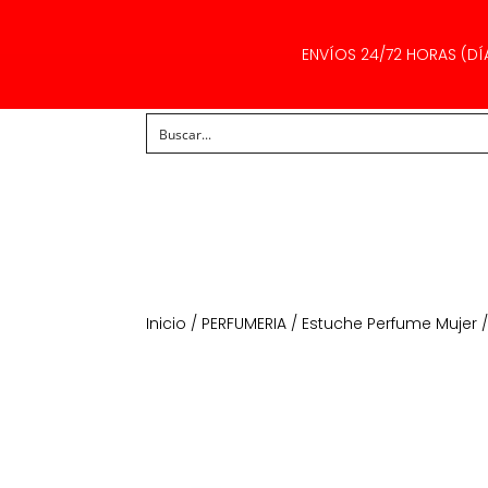
ENVÍOS 24/72 HORAS (DÍ
Inicio
/
PERFUMERIA
/
Estuche Perfume Mujer
/