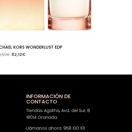
CHAEL KORS WONDERLUST EDP
El
El
9,50
€
82,12
€
precio
precio
original
actual
era:
es:
109,50€.
82,12€.
INFORMACIÓN DE
CONTACTO
Tiendas Agatha, Avd. del Sur, 8
18014 Granada
Llámanos ahora: 958 100 101