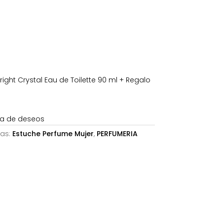
es:
75,04€.
ght Crystal Eau de Toilette 90 ml + Regalo
sta de deseos
as:
Estuche Perfume Mujer
,
PERFUMERIA