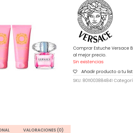
era:
121,00€.
Comprar Estuche Versace Bri
al mejor precio.
Sin existencias
Añadir producto a tu li
SKU:
8011003884841
Categorí
ONAL
VALORACIONES (0)