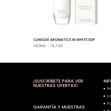
CLINIQUE AROMATICS IN WHITE EDP
Rango
48,96
€
-
76,74
€
de
precios:
desde
48,96€
hasta
76,74€
¡SUSCRÍBETE PARA VER
IN
NUESTRAS OFERTAS!
N
¡L
Po
GARANTÍA Y MUESTRAS
Nu