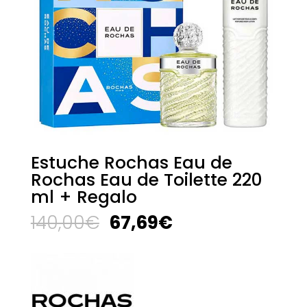
Estuche Rochas Eau de
Rochas Eau de Toilette 220
ml + Regalo
El
El
140,00
€
67,69
€
precio
precio
original
actual
era:
es:
140,00€.
67,69€.