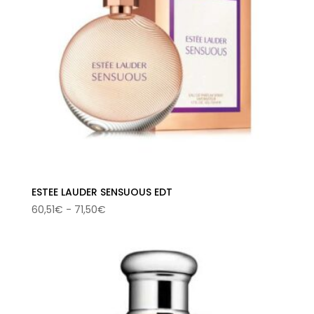
ESTEE LAUDER SENSUOUS EDT
Rango
60,51
€
-
71,50
€
de
precios:
desde
60,51€
hasta
71,50€