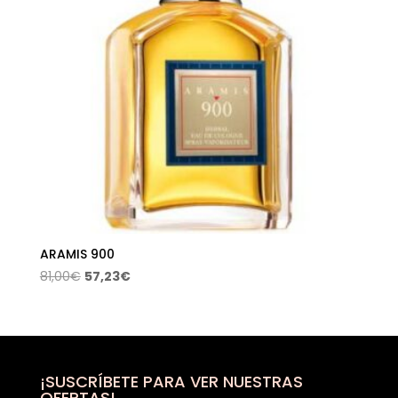
ARAMIS 900
El
El
81,00
€
57,23
€
precio
precio
original
actual
era:
es:
81,00€.
57,23€.
¡SUSCRÍBETE PARA VER NUESTRAS
OFERTAS!