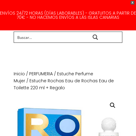
X
ENVÍOS 24/72 HORAS (DÍAS LABORABLES) - GRATUITOS A PARTIR DE
70€ - NO HACEMOS ENVÍOS A LAS ISLAS CANARIAS
Buscar...
Inicio
/
PERFUMERIA
/
Estuche Perfume
Mujer
/ Estuche Rochas Eau de Rochas Eau de
Toilette 220 ml + Regalo