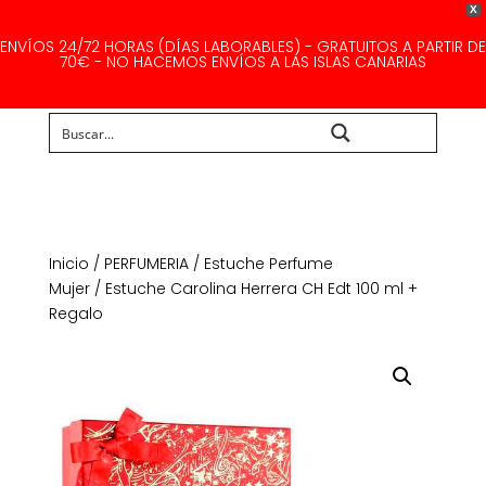
X
ENVÍOS 24/72 HORAS (DÍAS LABORABLES) - GRATUITOS A PARTIR DE
70€ - NO HACEMOS ENVÍOS A LAS ISLAS CANARIAS
Buscar...
Inicio
/
PERFUMERIA
/
Estuche Perfume
Mujer
/ Estuche Carolina Herrera CH Edt 100 ml +
Regalo