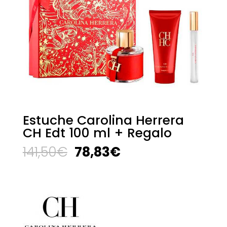
Estuche Carolina Herrera
CH Edt 100 ml + Regalo
El
El
141,50
€
78,83
€
precio
precio
original
actual
era:
es:
141,50€.
78,83€.