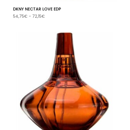
DKNY NECTAR LOVE EDP
Rango
54,75
€
-
72,15
€
de
precios:
desde
54,75€
hasta
72,15€