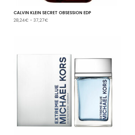
CALVIN KLEIN SECRET OBSESSION EDP
Rango
28,24
€
-
37,27
€
de
precios:
desde
28,24€
hasta
37,27€