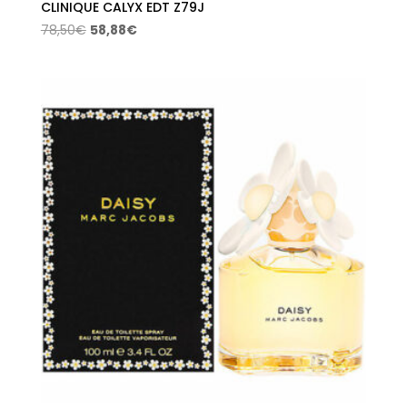
CLINIQUE CALYX EDT Z79J
El
El
78,50
€
58,88
€
precio
precio
original
actual
era:
es:
78,50€.
58,88€.