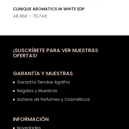
CLINIQUE AROMATICS IN WHITE EDP
Rango
48,96
€
-
76,74
€
de
precios:
desde
48,96€
hasta
¡SUSCRÍBETE PARA VER NUESTRAS
OFERTAS!
76,74€
GARANTÍA Y MUESTRAS
Garantía Tiendas Agatha
Regalos y Muestras
Sorteos de Perfumes y Cosméticos
INFORMACIÓN
Novedades