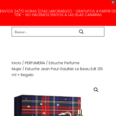
X
ENVÍOS 24/72 HORAS (DÍAS LABORABLES) - GRATUITOS A PARTIR DE
70€ - NO HACEMOS ENVÍOS A LAS ISLAS CANARIAS
Buscar...
Inicio
/
PERFUMERIA
/
Estuche Perfume
Mujer
/ Estuche Jean Paul Gaultier Le Beau Edt 125
ml + Regalo