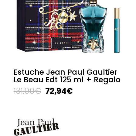
Estuche Jean Paul Gaultier
Le Beau Edt 125 ml + Regalo
El
El
131,00
€
72,94
€
precio
precio
original
actual
era:
es:
131,00€.
72,94€.