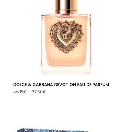
DOLCE & GABBANA DEVOTION EAU DE PARFUM
Rango
46,15
€
-
87,50
€
de
precios:
desde
46,15€
hasta