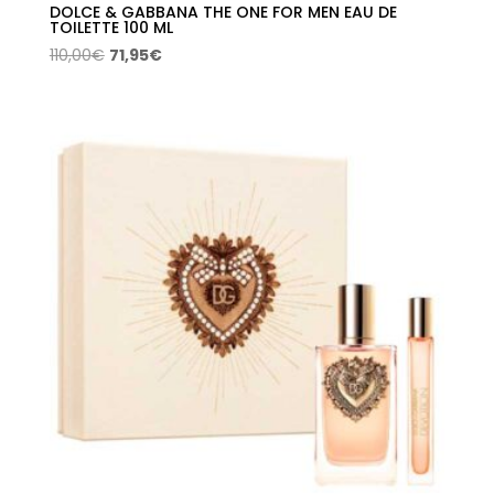
DOLCE & GABBANA THE ONE FOR MEN EAU DE
TOILETTE 100 ML
El
El
110,00
€
71,95
€
precio
precio
original
actual
era:
es:
110,00€.
71,95€.