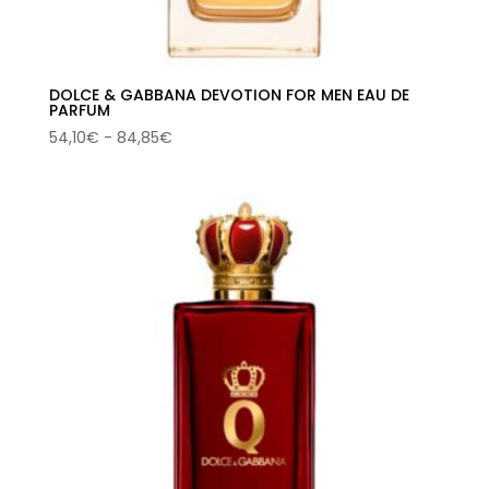
DOLCE & GABBANA DEVOTION FOR MEN EAU DE
PARFUM
Rango
54,10
€
-
84,85
€
de
precios:
desde
54,10€
hasta
84,85€