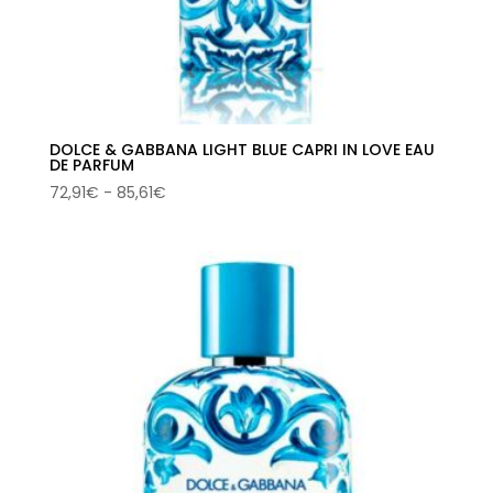
DOLCE & GABBANA LIGHT BLUE CAPRI IN LOVE EAU
DE PARFUM
Rango
72,91
€
-
85,61
€
de
precios:
desde
72,91€
hasta
85,61€