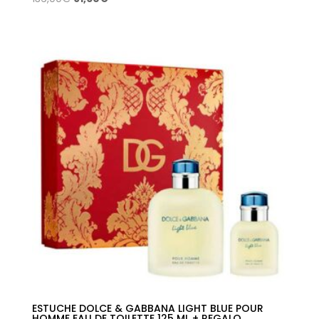
precio
precio
original
actual
era:
es:
136,00€.
91,60€.
ESTUCHE DOLCE & GABBANA LIGHT BLUE POUR
HOMME EAU DE TOILETTE 125 ML + REGALO