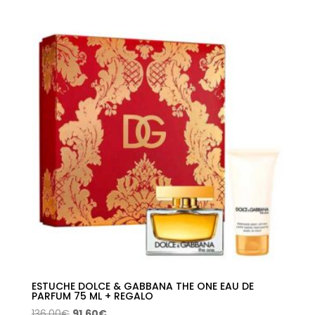
precios:
desde
45,53€
hasta
69,95€
ESTUCHE DOLCE & GABBANA THE ONE EAU DE
PARFUM 75 ML + REGALO
El
El
136,00
€
91,60
€