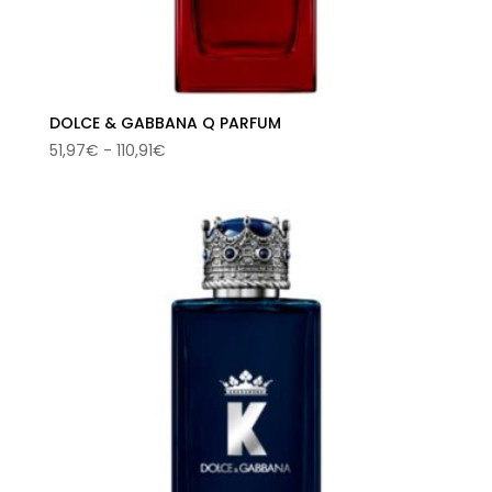
DOLCE & GABBANA Q PARFUM
Rango
51,97
€
-
110,91
€
de
precios:
desde
51,97€
hasta
110,91€