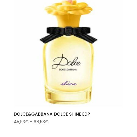
desde
44,54€
hasta
84,86€
DOLCE&GABBANA DOLCE SHINE EDP
Rango
45,53
€
-
68,53
€
de
precios: