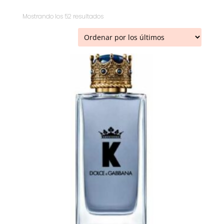
Ordenado
Mostrando los 52 resultados
por
los
últimos