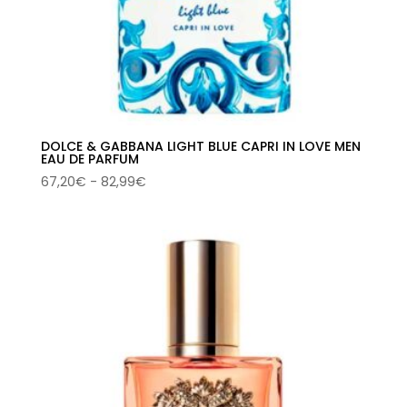
DOLCE & GABBANA LIGHT BLUE CAPRI IN LOVE MEN
EAU DE PARFUM
Rango
67,20
€
-
82,99
€
de
precios:
desde
67,20€
hasta
82,99€