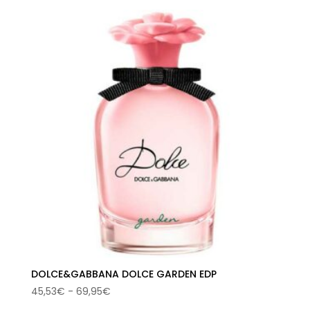
precios:
desde
43,02€
hasta
78,32€
DOLCE&GABBANA DOLCE GARDEN EDP
Rango
45,53
€
-
69,95
€
de