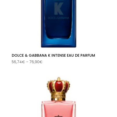
DOLCE & GABBANA K INTENSE EAU DE PARFUM
Rango
56,74
€
-
76,90
€
de
precios:
desde
56,74€
hasta
76,90€