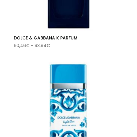
DOLCE & GABBANA K PARFUM
Rango
60,46
€
-
93,94
€
de
precios:
desde
60,46€
hasta
93,94€