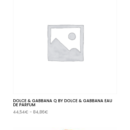
186,00€.
98,63€.
DOLCE & GABBANA Q BY DOLCE & GABBANA EAU
DE PARFUM
Rango
44,54
€
-
84,86
€
de
precios: