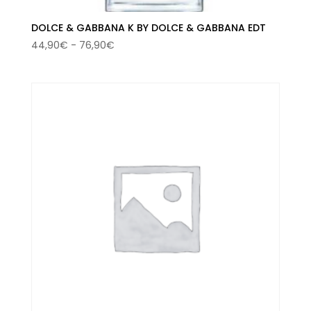
DOLCE & GABBANA K BY DOLCE & GABBANA EDT
Rango
44,90
€
-
76,90
€
de
precios:
desde
44,90€
hasta
76,90€