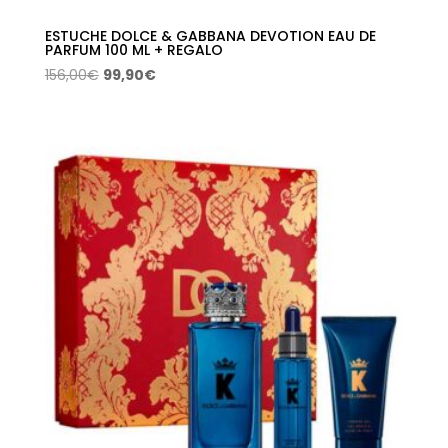
ESTUCHE DOLCE & GABBANA DEVOTION EAU DE
PARFUM 100 ML + REGALO
El
El
156,00
€
99,90
€
precio
precio
original
actual
era:
es:
156,00€.
99,90€.