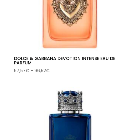
DOLCE & GABBANA DEVOTION INTENSE EAU DE
PARFUM
Rango
57,57
€
-
96,52
€
de
precios:
desde
57,57€
hasta
96,52€