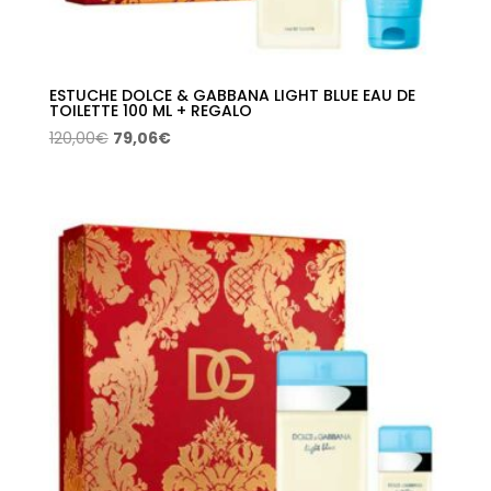
ESTUCHE DOLCE & GABBANA LIGHT BLUE EAU DE
TOILETTE 100 ML + REGALO
El
El
120,00
€
79,06
€
precio
precio
original
actual
era:
es:
120,00€.
79,06€.