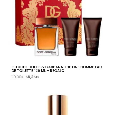
ESTUCHE DOLCE & GABBANA THE ONE HOMME EAU
DE TOILETTE 125 ML + REGALO
El
El
110,00
€
58,35
€
precio
precio
original
actual
era:
es:
110,00€.
58,35€.