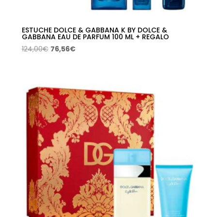
ESTUCHE DOLCE & GABBANA K BY DOLCE &
GABBANA EAU DE PARFUM 100 ML + REGALO
El
El
124,00
€
76,56
€
precio
precio
original
actual
era:
es:
124,00€.
76,56€.