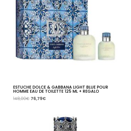
87,50€
ESTUCHE DOLCE & GABBANA LIGHT BLUE POUR
HOMME EAU DE TOILETTE 125 ML + REGALO
El
El
148,00
€
76,79
€
precio
precio
original
actual
era:
es:
148,00€.
76,79€.