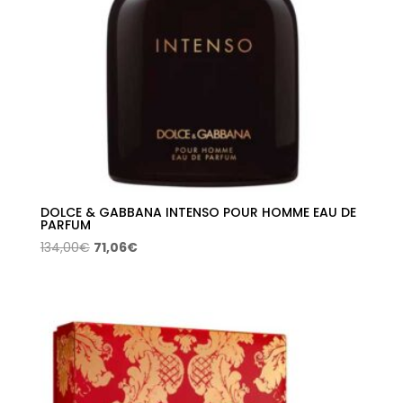
DOLCE & GABBANA INTENSO POUR HOMME EAU DE
PARFUM
El
El
134,00
€
71,06
€
precio
precio
original
actual
era:
es:
134,00€.
71,06€.