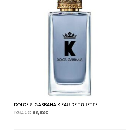
DOLCE & GABBANA K EAU DE TOILETTE
El
El
186,00
€
98,63
€
precio
precio
original
actual
era:
es: