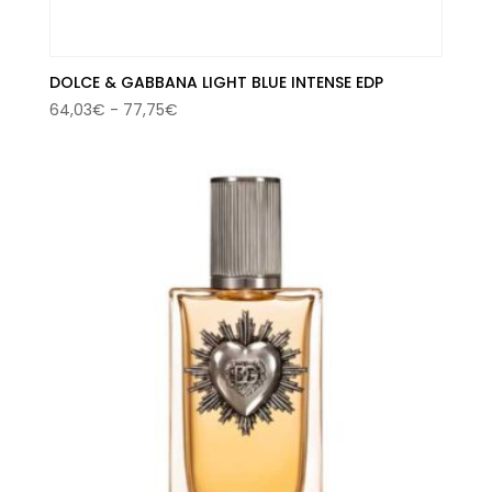
DOLCE & GABBANA LIGHT BLUE INTENSE EDP
Rango
64,03
€
-
77,75
€
de
precios:
desde
64,03€
hasta
77,75€