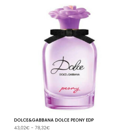
desde
45,53€
hasta
68,53€
DOLCE&GABBANA DOLCE PEONY EDP
Rango
43,02
€
-
78,32
€
de