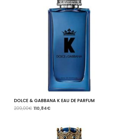
DOLCE & GABBANA K EAU DE PARFUM
El
El
209,00
€
110,84
€
precio
precio
original
actual
era:
es:
209,00€.
110,84€.