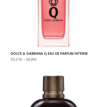
DOLCE & GABBANA Q EAU DE PARFUM INTENSE
Rango
50,37
€
-
92,81
€
de
precios:
desde
50,37€
hasta
92,81€