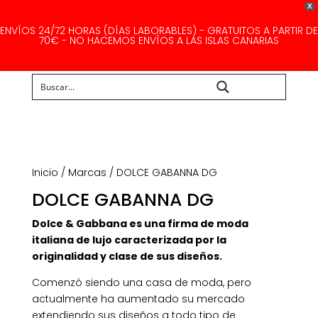
X
ENVÍOS 24/72 HORAS (DÍAS LABORABLES) - GRATUITOS A PARTIR DE
70€ - NO HACEMOS ENVÍOS A LAS ISLAS CANARIAS
Buscar...
Inicio
/
Marcas
/ DOLCE GABANNA DG
DOLCE GABANNA DG
Dolce & Gabbana es una firma de moda
italiana de lujo caracterizada por la
originalidad y clase de sus diseños.
Comenzó siendo una casa de moda, pero
actualmente ha aumentado su mercado
extendiendo sus diseños a todo tipo de