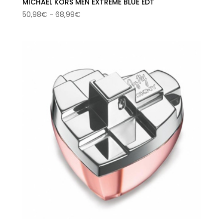
MICHAEL KORS MEN EXTREME BLUE EDT
Rango
50,98
€
-
68,99
€
de
precios:
desde
50,98€
hasta
68,99€