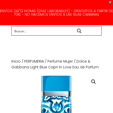
X
ENVÍOS 24/72 HORAS (DÍAS LABORABLES) - GRATUITOS A PARTIR DE
70€ - NO HACEMOS ENVÍOS A LAS ISLAS CANARIAS
Buscar...
Inicio
/
PERFUMERIA
/
Perfume Mujer
/ Dolce &
Gabbana Light Blue Capri In Love Eau de Parfum