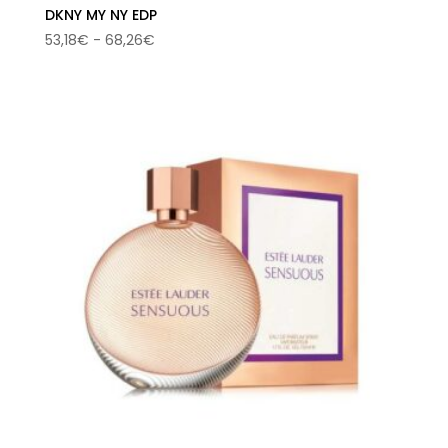
DKNY MY NY EDP
Rango
53,18
€
-
68,26
€
de
precios:
desde
53,18€
hasta
68,26€