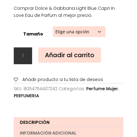
Comprar Dolce & Gabbana Light Blue Capri In
Love Eau de Parfum al mejor precio.
Tamaño
Dolce
Añadir al carrito
&
Gabbana
Light
Blue
Añadir producto a tu lista de deseos
Capri
SKU:
8054754407242
Categorías:
Perfume Mujer
,
In
PERFUMERIA
Love
Eau
de
Parfum
DESCRIPCIÓN
cantidad
INFORMACIÓN ADICIONAL