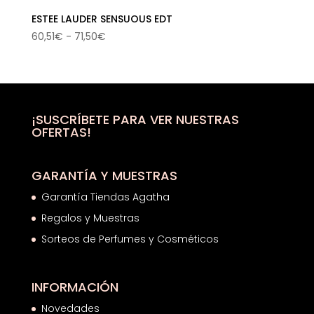
ESTEE LAUDER SENSUOUS EDT
Rango
60,51
€
-
71,50
€
de
precios:
desde
60,51€
hasta
¡SUSCRÍBETE PARA VER NUESTRAS
OFERTAS!
71,50€
GARANTÍA Y MUESTRAS
Garantía Tiendas Agatha
Regalos y Muestras
Sorteos de Perfumes y Cosméticos
INFORMACIÓN
Novedades