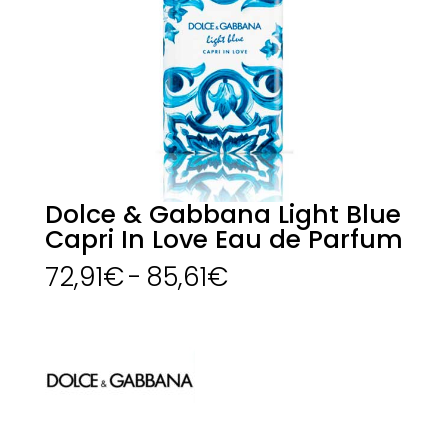
Dolce & Gabbana Light Blue
Capri In Love Eau de Parfum
Rango
72,91
€
-
85,61
€
de
precios:
desde
72,91€
hasta
85,61€