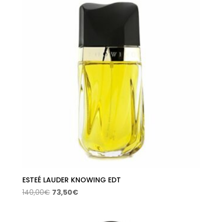
ESTEÉ LAUDER KNOWING EDT
El
El
140,00
€
73,50
€
precio
precio
original
actual