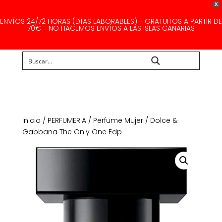
X
ENVÍOS 24/72 HORAS (DÍAS LABORABLES) - GRATUITOS A PARTIR DE
70€ - NO HACEMOS ENVÍOS A LAS ISLAS CANARIAS
Buscar...
Inicio
/
PERFUMERIA
/
Perfume Mujer
/ Dolce &
Gabbana The Only One Edp