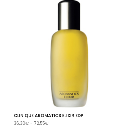
era:
es:
140,00€.
73,50€.
CLINIQUE AROMATICS ELIXIR EDP
Rango
36,30
€
-
72,55
€
de
precios: