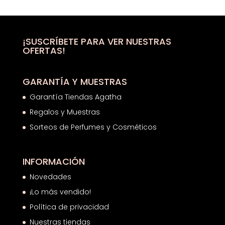
original
actual
era:
es:
120,00€.
62,39€.
¡SUSCRÍBETE PARA VER NUESTRAS
OFERTAS!
GARANTÍA Y MUESTRAS
Garantía Tiendas Agatha
Regalos y Muestras
Sorteos de Perfumes y Cosméticos
INFORMACIÓN
Novedades
¡Lo más vendido!
Política de privacidad
Nuestras tiendas