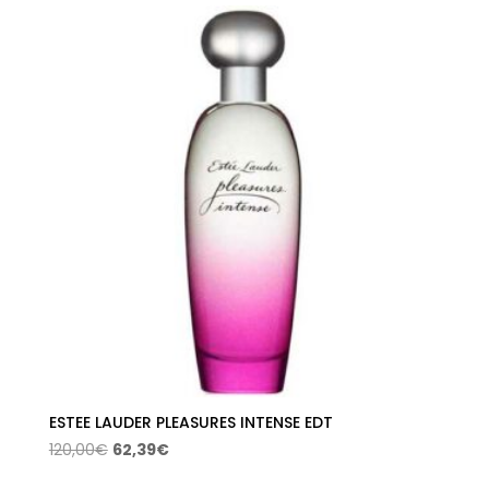
desde
36,30€
hasta
72,55€
ESTEE LAUDER PLEASURES INTENSE EDT
El
El
120,00
€
62,39
€
precio
precio