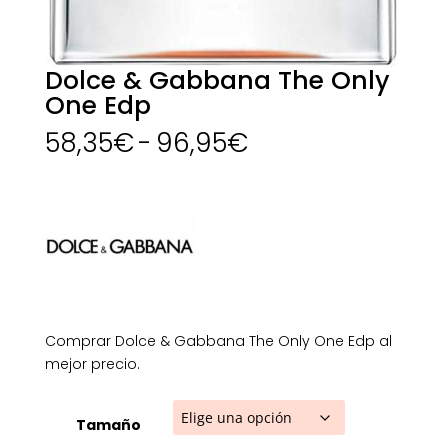
Dolce & Gabbana The Only
One Edp
Rango
58,35
€
-
96,95
€
de
precios:
desde
58,35€
hasta
96,95€
Comprar Dolce & Gabbana The Only One Edp al
mejor precio.
Tamaño