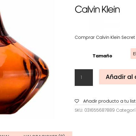
Comprar Calvin Klein Secret
Tamaño
Calvin
Añadir al 
Klein
Secret
Obsession
Edp
Añadir producto a tu li
cantidad
SKU:
031655687889
Categorí