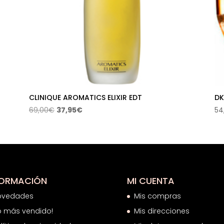
CLINIQUE AROMATICS ELIXIR EDT
DK
El
El
69,00
€
37,95
€
54
precio
precio
original
actual
era:
es:
69,00€.
37,95€.
FORMACIÓN
MI CUENTA
ovedades
Mis compras
o más vendido!
Mis direcciones