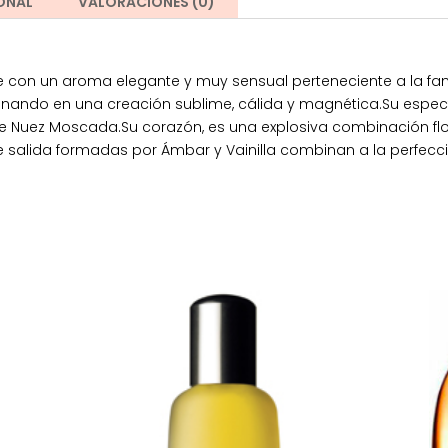
ONAL
VALORACIONES (0)
e con un aroma elegante y muy sensual perteneciente a la fami
inando en una creación sublime, cálida y magnética.Su espe
de Nuez Moscada.Su corazón, es una explosiva combinación flo
e salida formadas por Ámbar y Vainilla combinan a la perfe