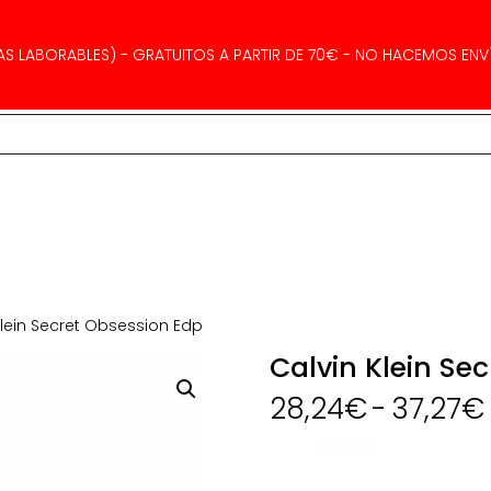
AS LABORABLES) - GRATUITOS A PARTIR DE 70€ - NO HACEMOS ENVÍ
Klein Secret Obsession Edp
Calvin Klein Se
28,24
€
-
37,27
€