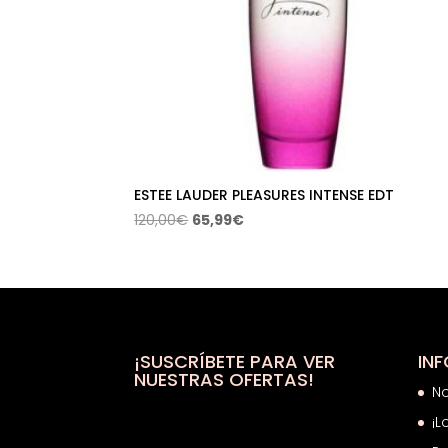
ESTEE LAUDER PLEASURES INTENSE EDT
El
El
120,00
€
65,99
€
precio
precio
original
actual
era:
es:
120,00€.
65,99€.
¡SUSCRÍBETE PARA VER
IN
NUESTRAS OFERTAS!
N
¡L