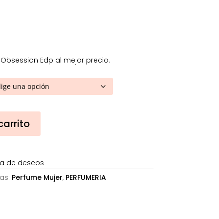
28,24€
hasta
37,27€
 Obsession Edp al mejor precio.
carrito
sta de deseos
as:
Perfume Mujer
,
PERFUMERIA