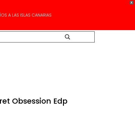
X
OS A LAS ISLAS CANARIAS
Buscar...
cret Obsession Edp
Rango
de
precios:
desde