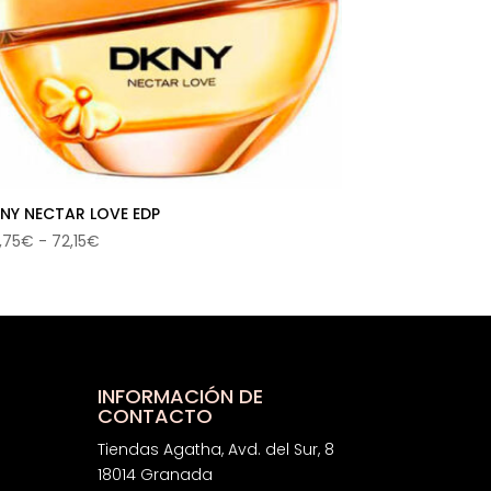
NY NECTAR LOVE EDP
Rango
,75
€
-
72,15
€
de
precios:
desde
54,75€
hasta
72,15€
INFORMACIÓN DE
CONTACTO
Tiendas Agatha, Avd. del Sur, 8
18014 Granada