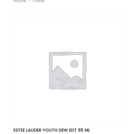
60,51
€
-
71,50
€
de
precios:
desde
60,51€
hasta
71,50€
ESTEE LAUDER YOUTH DEW EDT 65 ML