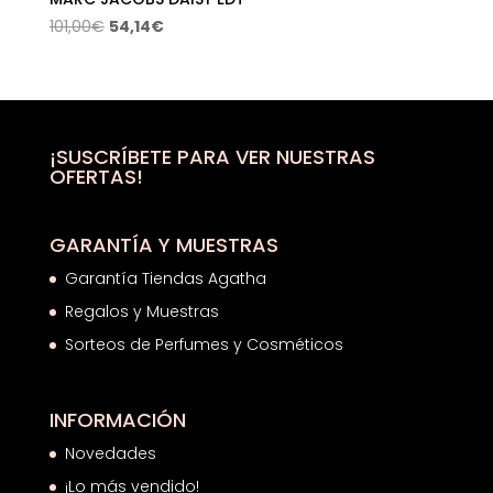
El
El
101,00
€
54,14
€
precio
precio
original
actual
era:
es:
101,00€.
54,14€.
¡SUSCRÍBETE PARA VER NUESTRAS
OFERTAS!
GARANTÍA Y MUESTRAS
Garantía Tiendas Agatha
Regalos y Muestras
Sorteos de Perfumes y Cosméticos
INFORMACIÓN
Novedades
¡Lo más vendido!