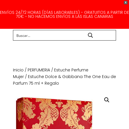
X
ENVÍOS 24/72 HORAS (DÍAS LABORABLES) - GRATUITOS A PARTIR DE
70€ - NO HACEMOS ENVÍOS A LAS ISLAS CANARIAS
Buscar...
Inicio
/
PERFUMERIA
/
Estuche Perfume
Mujer
/ Estuche Dolce & Gabbana The One Eau de
Parfum 75 ml + Regalo