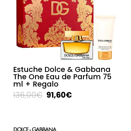
Estuche Dolce & Gabbana
The One Eau de Parfum 75
ml + Regalo
El
El
136,00
€
91,60
€
precio
precio
original
actual
era:
es:
136,00€.
91,60€.