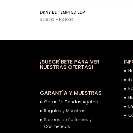
DKNY BE TEMPTED EDP
Rango
37,92
€
-
53,63
€
de
precios:
desde
37,92€
hasta
53,63€
¡SUSCRÍBETE PARA VER
IN
NUESTRAS OFERTAS!
N
¡L
Po
GARANTÍA Y MUESTRAS
Nu
Garantía Tiendas Agatha
En
Regalos y Muestras
Q
Sorteos de Perfumes y
Cosméticos