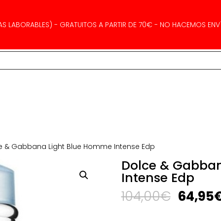
AS LABORABLES) - GRATUITOS A PARTIR DE 70€ - NO HACEMOS ENVÍ
e & Gabbana Light Blue Homme Intense Edp
Dolce & Gabba
Intense Edp
El
104,00
€
64,95
precio
origina