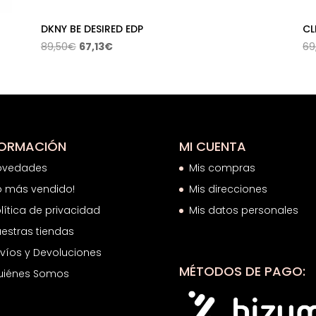
DKNY BE DESIRED EDP
CL
El
El
89,50
€
67,13
€
69
precio
precio
original
actual
era:
es:
89,50€.
67,13€.
FORMACIÓN
MI CUENTA
ovedades
Mis compras
o más vendido!
Mis direcciones
lítica de privacidad
Mis datos personales
estras tiendas
víos y Devoluciones
MÉTODOS DE PAGO:
uiénes Somos