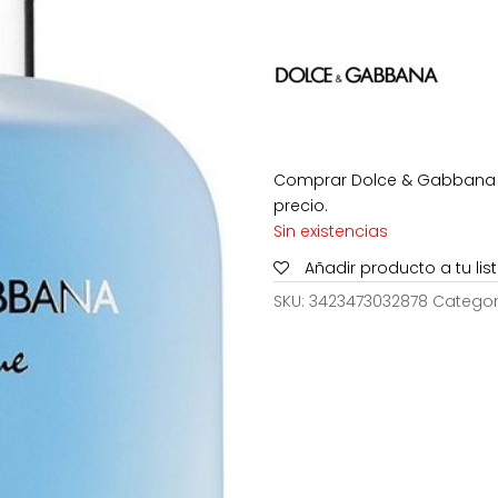
era:
104,00
Comprar Dolce & Gabbana L
precio.
Sin existencias
Añadir producto a tu li
SKU:
3423473032878
Categor