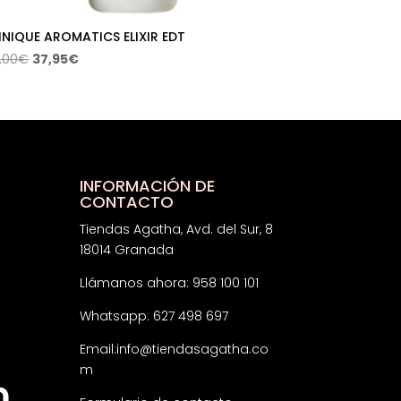
INIQUE AROMATICS ELIXIR EDT
El
El
,00
€
37,95
€
precio
precio
original
actual
era:
es:
69,00€.
37,95€.
INFORMACIÓN DE
CONTACTO
Tiendas Agatha, Avd. del Sur, 8
18014 Granada
Llámanos ahora: 958 100 101
Whatsapp: 627 498 697
Email:
info@tiendasagatha.co
m