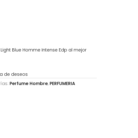
es:
€.
64,95€.
ight Blue Homme Intense Edp al mejor
sta de deseos
ías:
Perfume Hombre
,
PERFUMERIA