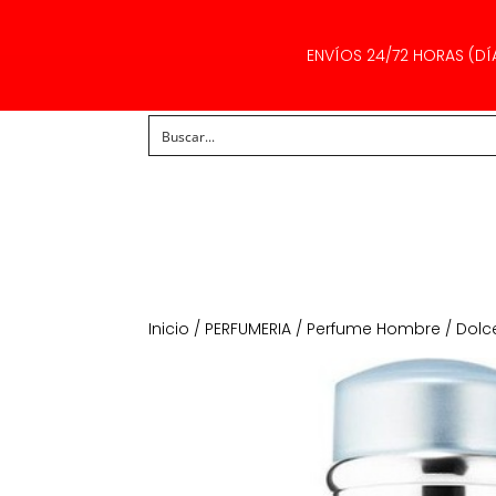
ENVÍOS 24/72 HORAS (DÍ
Inicio
/
PERFUMERIA
/
Perfume Hombre
/ Dolc