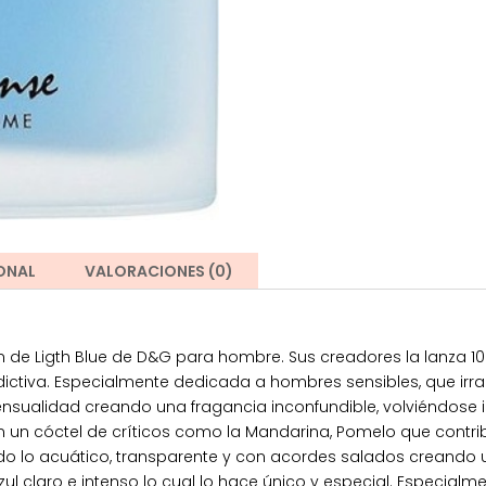
ONAL
VALORACIONES (0)
ción de Ligth Blue de D&G para hombre. Sus creadores la lanza 
ictiva. Especialmente dedicada a hombres sensibles, que irr
y sensualidad creando una fragancia inconfundible, volviéndose 
n un cóctel de críticos como la Mandarina, Pomelo que contri
 lo acuático, transparente y con acordes salados creando u
ul claro e intenso lo cual lo hace único y especial. Especia