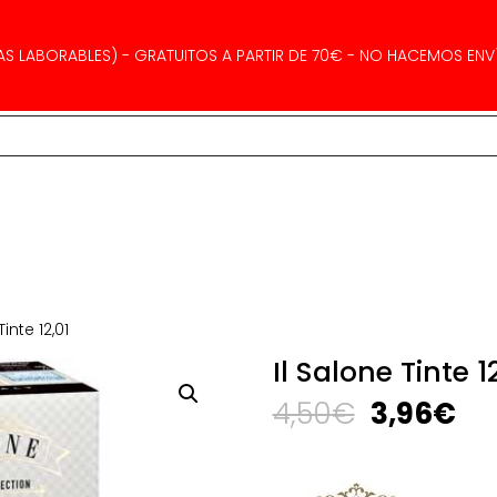
AS LABORABLES) - GRATUITOS A PARTIR DE 70€ - NO HACEMOS ENVÍ
Tinte 12,01
Il Salone Tinte 1
El
El
4,50
€
3,96
€
precio
pr
original
ac
era:
es: