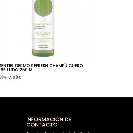
SENTIEL DERMO REFRESH CHAMPÚ CUERO
BELLUDO 250 ML
El
El
,20
€
7,09
€
precio
precio
original
actual
era:
es:
15,20€.
7,09€.
INFORMACIÓN DE
CONTACTO