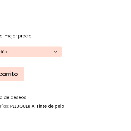
96€.
 al mejor precio.
carrito
sta de deseos
rías:
PELUQUERIA
,
Tinte de pelo