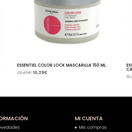
E
ESSENTIEL COLOR LOCK MASCARILLA 150 ML
ES
CA
El
El
22,40
€
10,29
€
15
precio
precio
original
actual
era:
es:
22,40€.
10,29€.
FORMACIÓN
MI CUENTA
ovedades
Mis compras