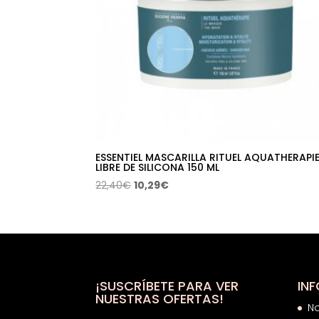
ESSENTIEL MASCARILLA RITUEL AQUATHERAPI
LIBRE DE SILICONA 150 ML
El
El
22,40
€
10,29
€
precio
precio
original
actual
era:
es:
22,40€.
10,29€.
¡SUSCRÍBETE PARA VER
IN
NUESTRAS OFERTAS!
N