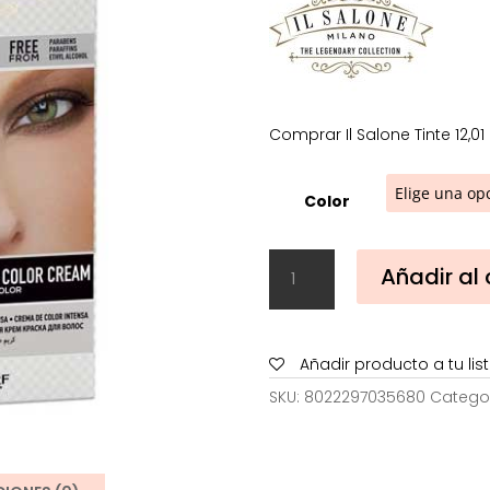
4,50€.
3,
Comprar Il Salone Tinte 12,01
Color
Il
Añadir al 
Salone
Tinte
12,01
cantidad
Añadir producto a tu li
SKU:
8022297035680
Catego