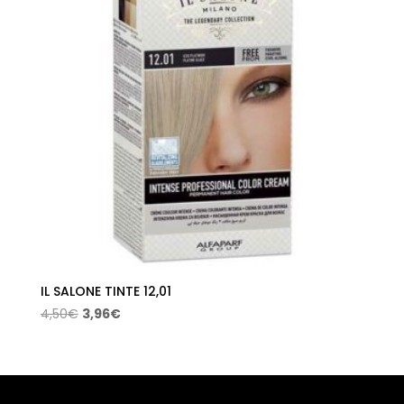
IL SALONE TINTE 12,01
El
El
4,50
€
3,96
€
precio
precio
original
actual
era:
es:
4,50€.
3,96€.