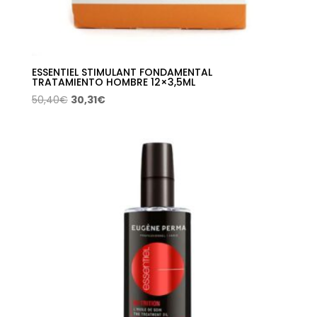
ESSENTIEL STIMULANT FONDAMENTAL
TRATAMIENTO HOMBRE 12×3,5ML
El
El
50,40
€
30,31
€
precio
precio
original
actual
era:
es:
50,40€.
30,31€.