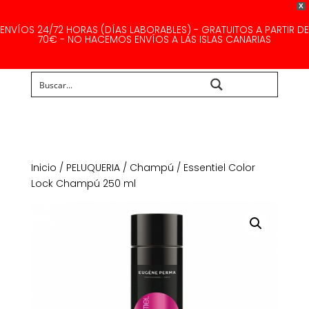
X
ENVÍOS 24/72 HORAS (DÍAS LABORABLES) - GRATUITOS A PARTIR DE
70€ - NO HACEMOS ENVÍOS A LAS ISLAS CANARIAS
Buscar...
Inicio
/
PELUQUERIA
/
Champú
/ Essentiel Color
Lock Champú 250 ml