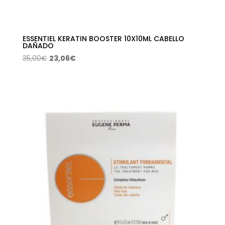
ESSENTIEL KERATIN BOOSTER 10X10ML CABELLO
DAÑADO
El
El
35,00
€
23,06
€
precio
precio
original
actual
era:
es:
35,00€.
23,06€.