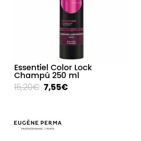
Essentiel Color Lock
Champú 250 ml
El
El
15,20
€
7,55
€
precio
precio
original
actual
era:
es:
15,20€.
7,55€.