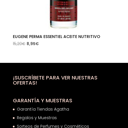
EUGENE PERMA ESSENTIEL ACEITE NUTRITIVO
El
El
15,20
€
8,95
€
precio
precio
original
actual
era:
es:
15,20€.
8,95€.
¡SUSCRÍBETE PARA VER NUESTRAS
OFERTAS!
GARANTÍA Y MUESTRAS
Garantía Tiendas Agatha
Regalos y Muestras
Sorteos de Perfumes y Cosméticos