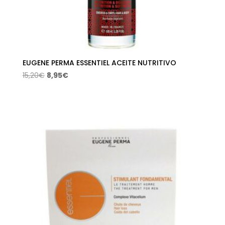
EUGENE PERMA ESSENTIEL ACEITE NUTRITIVO
El
El
15,20
€
8,95
€
precio
precio
original
actual
era:
es:
15,20€.
8,95€.