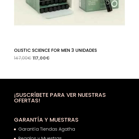
OLISTIC SCIENCE FOR MEN 3 UNIDADES
El
El
147,00
€
117,00
€
precio
precio
original
actual
era:
es:
147,00€.
117,00€.
¡SUSCRÍBETE PARA VER NUESTRAS
OFERTAS!
GARANTÍA Y MUESTRAS
Garantía Tiendas Agatha
Regalos y Muestras