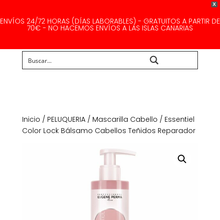
X
ENVÍOS 24/72 HORAS (DÍAS LABORABLES) - GRATUITOS A PARTIR DE
70€ - NO HACEMOS ENVÍOS A LAS ISLAS CANARIAS
Buscar...
Inicio
/
PELUQUERIA
/
Mascarilla Cabello
/ Essentiel
Color Lock Bálsamo Cabellos Teñidos Reparador