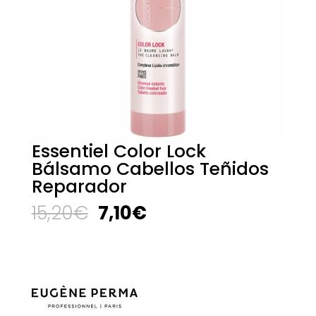
Essentiel Color Lock
Bálsamo Cabellos Teñidos
Reparador
El
El
15,20
€
7,10
€
precio
precio
original
actual
era:
es:
15,20€.
7,10€.