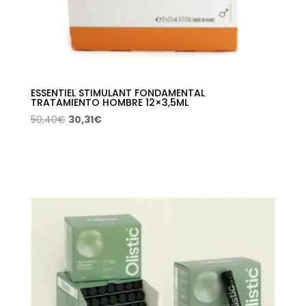
ESSENTIEL STIMULANT FONDAMENTAL
TRATAMIENTO HOMBRE 12×3,5ML
El
El
50,40
€
30,31
€
precio
precio
original
actual
era:
es:
50,40€.
30,31€.