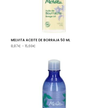
MELVITA ACEITE DE BORRAJA 50 ML
Rango
8,87
€
-
15,69
€
de
precios:
desde
8,87€
hasta
15,69€