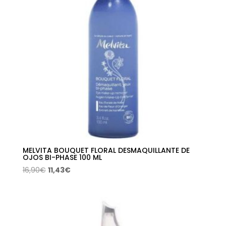
MELVITA BOUQUET FLORAL DESMAQUILLANTE DE
OJOS BI-PHASE 100 ML
El
El
16,90
€
11,43
€
precio
precio
original
actual
era:
es:
16,90€.
11,43€.