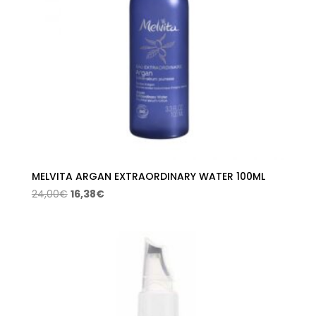
MELVITA ARGAN EXTRAORDINARY WATER 100ML
El
El
24,00
€
16,38
€
precio
precio
original
actual
era:
es:
24,00€.
16,38€.