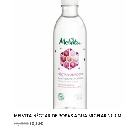
era:
es:
14,50€.
9,55€.
MELVITA NÉCTAR DE ROSAS AGUA MICELAR 200 ML
El
El
14,90
€
10,16
€
precio
precio
original
actual