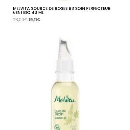
MELVITA SOURCE DE ROSES BB SOIN PERFECTEUR
6EN1 BIO 40 ML
El
El
28,00
€
19,11
€
precio
precio
original
actual
era:
es:
28,00€.
19,11€.