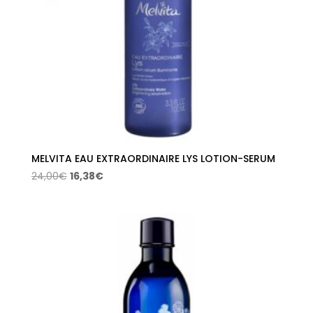
MELVITA EAU EXTRAORDINAIRE LYS LOTION-SERUM
El
El
24,00
€
16,38
€
precio
precio
original
actual
era:
es:
24,00€.
16,38€.