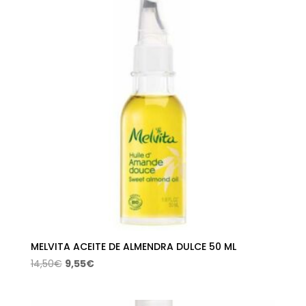
7,90€.
5,38€.
MELVITA ACEITE DE ALMENDRA DULCE 50 ML
El
El
14,50
€
9,55
€
precio
precio
original
actual