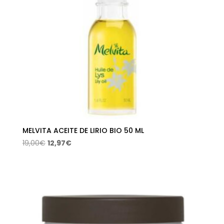
MELVITA ACEITE DE LIRIO BIO 50 ML
El
El
19,00
€
12,97
€
precio
precio
original
actual
era:
es:
19,00€.
12,97€.