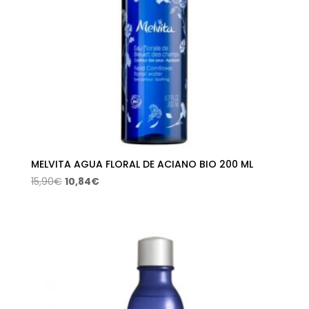
MELVITA AGUA FLORAL DE ACIANO BIO 200 ML
El
El
15,90
€
10,84
€
precio
precio
original
actual
era:
es:
15,90€.
10,84€.