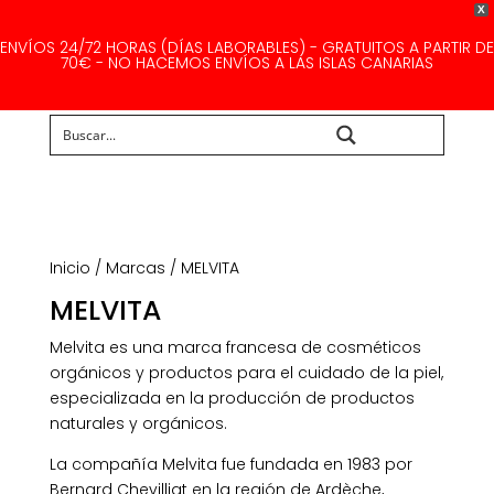
X
ENVÍOS 24/72 HORAS (DÍAS LABORABLES) - GRATUITOS A PARTIR DE
70€ - NO HACEMOS ENVÍOS A LAS ISLAS CANARIAS
Buscar...
Inicio
/
Marcas
/ MELVITA
MELVITA
Melvita es una marca francesa de cosméticos
orgánicos y productos para el cuidado de la piel,
especializada en la producción de productos
naturales y orgánicos.
La compañía Melvita fue fundada en 1983 por
Bernard Chevilliat en la región de Ardèche,