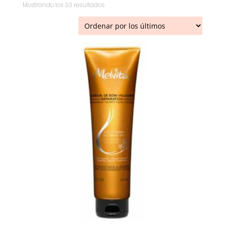
Ordenado
Mostrando los 93 resultados
por
los
últimos