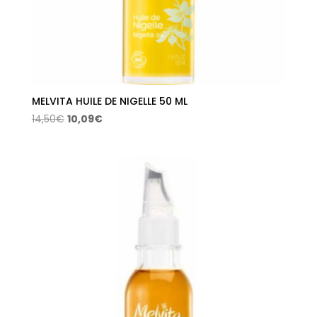
MELVITA HUILE DE NIGELLE 50 ML
El
El
14,50
€
10,09
€
precio
precio
original
actual
era:
es:
14,50€.
10,09€.