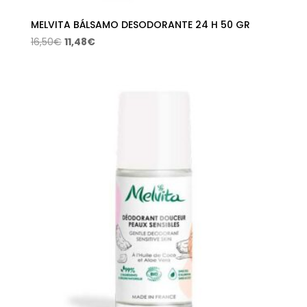
MELVITA BÁLSAMO DESODORANTE 24 H 50 GR
El
El
16,50
€
11,48
€
precio
precio
original
actual
era:
es:
16,50€.
11,48€.