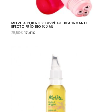
MELVITA L’OR ROSE GIVRÉ GEL REAFIRMANTE
EFECTO FRÍO BIO 100 ML
El
El
25,50
€
17,41
€
precio
precio
original
actual
era:
es:
25,50€.
17,41€.