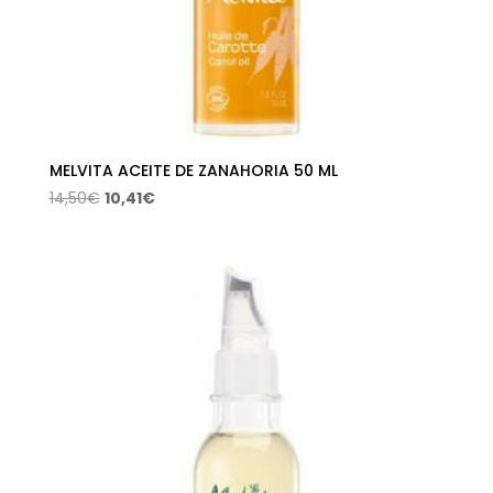
MELVITA ACEITE DE ZANAHORIA 50 ML
El
El
14,50
€
10,41
€
precio
precio
original
actual
era:
es:
14,50€.
10,41€.