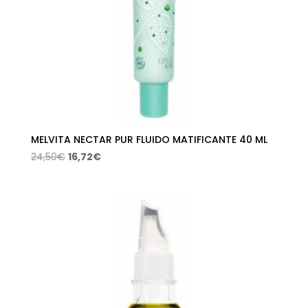
MELVITA NECTAR PUR FLUIDO MATIFICANTE 40 ML
El
El
24,50
€
16,72
€
precio
precio
original
actual
era:
es:
24,50€.
16,72€.