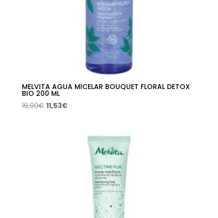
MELVITA AGUA MICELAR BOUQUET FLORAL DETOX
BIO 200 ML
El
El
16,90
€
11,53
€
precio
precio
original
actual
era:
es:
16,90€.
11,53€.