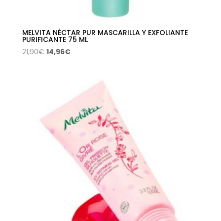
MELVITA NÉCTAR PUR MASCARILLA Y EXFOLIANTE
PURIFICANTE 75 ML
El
El
21,90
€
14,96
€
precio
precio
original
actual
era:
es:
21,90€.
14,96€.