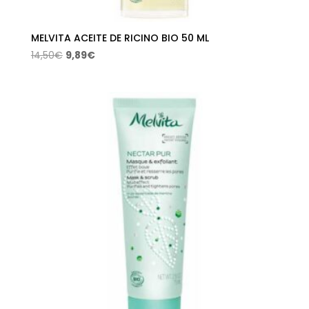
MELVITA ACEITE DE RICINO BIO 50 ML
El
El
14,50
€
9,89
€
precio
precio
original
actual
era:
es:
14,50€.
9,89€.