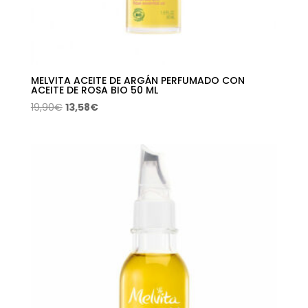
MELVITA ACEITE DE ARGÁN PERFUMADO CON
ACEITE DE ROSA BIO 50 ML
El
El
19,90
€
13,58
€
precio
precio
original
actual
era:
es:
19,90€.
13,58€.