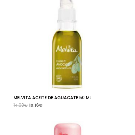
MELVITA ACEITE DE AGUACATE 50 ML
El
El
14,90
€
10,16
€
precio
precio
original
actual
era:
es:
14,90€.
10,16€.