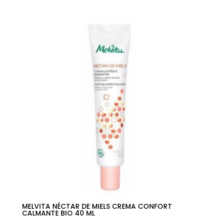
precio
precio
original
actual
era:
es:
42,00€.
28,67€.
MELVITA NÉCTAR DE MIELS CREMA CONFORT
CALMANTE BIO 40 ML