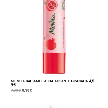
MELVITA BÁLSAMO LABIAL ALISANTE GRANADA 4,5
GR
El
El
7,90
€
5,38
€
precio
precio
original
actual
era:
es: