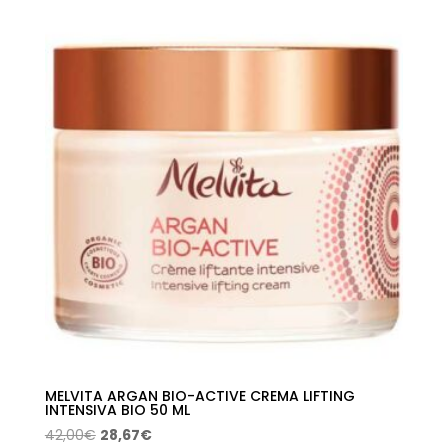
original
actual
era:
es:
15,90€.
10,84€.
MELVITA ARGAN BIO-ACTIVE CREMA LIFTING
INTENSIVA BIO 50 ML
El
El
42,00
€
28,67
€