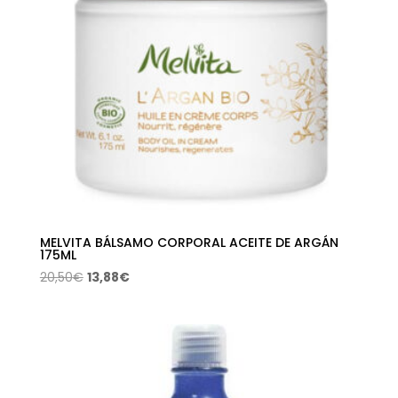
MELVITA BÁLSAMO CORPORAL ACEITE DE ARGÁN
175ML
El
El
20,50
€
13,88
€
precio
precio
original
actual
era:
es:
20,50€.
13,88€.