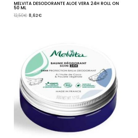
MELVITA DESODORANTE ALOE VERA 24H ROLL ON
50 ML
El
El
12,50
€
8,62
€
precio
precio
original
actual
era:
es:
12,50€.
8,62€.