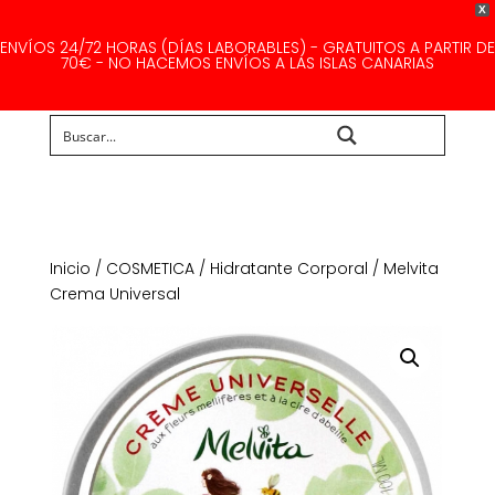
X
ENVÍOS 24/72 HORAS (DÍAS LABORABLES) - GRATUITOS A PARTIR DE
70€ - NO HACEMOS ENVÍOS A LAS ISLAS CANARIAS
Buscar...
Inicio
/
COSMETICA
/
Hidratante Corporal
/ Melvita
Crema Universal