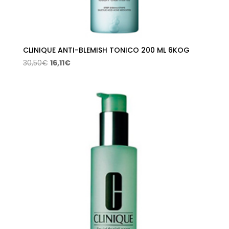
CLINIQUE ANTI-BLEMISH TONICO 200 ML 6KOG
El
El
30,50
€
16,11
€
precio
precio
original
actual
era:
es:
30,50€.
16,11€.