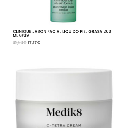
CLINIQUE JABON FACIAL LIQUIDO PIEL GRASA 200
ML 6F39
El
El
32,50
€
17,17
€
precio
precio
original
actual
era:
es:
32,50€.
17,17€.