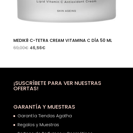
MEDIK8 C-TETRA CREAM VITAMINA C DÍA 50 ML
El
El
69,00
€
46,56
€
precio
precio
original
actual
era:
es:
69,00€.
46,56€.
¡SUSCRÍBETE PARA VER NUESTRAS
OFERTAS!
GARANTÍA Y MUESTRAS
Garantía Tiendas Agatha
Regalos y Muestras