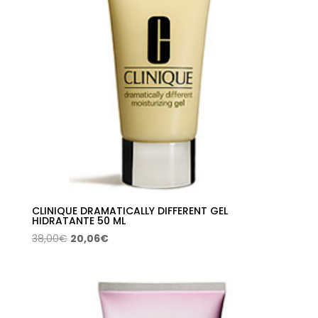
CLINIQUE DRAMATICALLY DIFFERENT GEL
HIDRATANTE 50 ML
El
El
38,00
€
20,06
€
precio
precio
original
actual
era:
es:
38,00€.
20,06€.