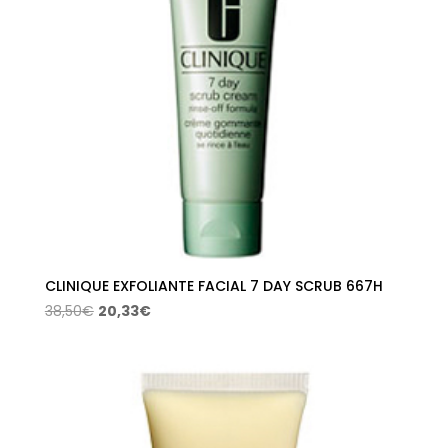
CLINIQUE EXFOLIANTE FACIAL 7 DAY SCRUB 667H
El
El
38,50
€
20,33
€
precio
precio
original
actual
era:
es:
38,50€.
20,33€.