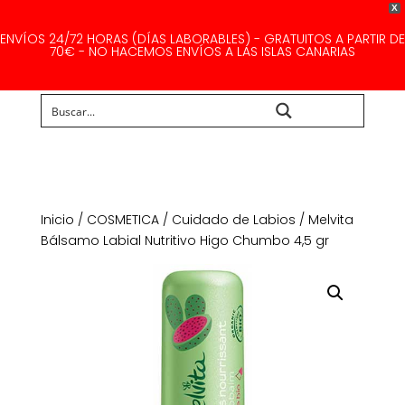
X
ENVÍOS 24/72 HORAS (DÍAS LABORABLES) - GRATUITOS A PARTIR DE
70€ - NO HACEMOS ENVÍOS A LAS ISLAS CANARIAS
Buscar...
Inicio
/
COSMETICA
/
Cuidado de Labios
/ Melvita
Bálsamo Labial Nutritivo Higo Chumbo 4,5 gr