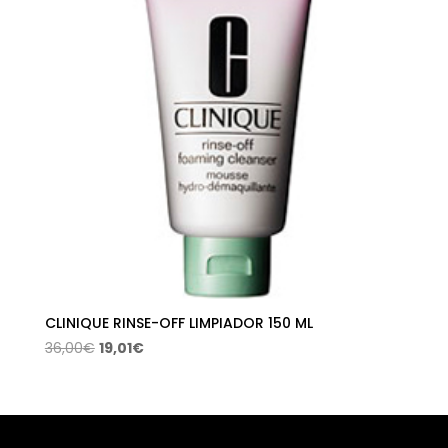
CLINIQUE RINSE-OFF LIMPIADOR 150 ML
El
El
36,00
€
19,01
€
precio
precio
original
actual
era:
es:
36,00€.
19,01€.