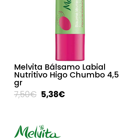
Melvita Bálsamo Labial
Nutritivo Higo Chumbo 4,5
gr
El
El
7,50
€
5,38
€
precio
precio
original
actual
era:
es:
7,50€.
5,38€.