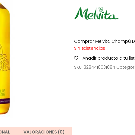
17,90€.
12,
Comprar Melvita Champú Duc
Sin existencias
Añadir producto a tu li
SKU:
3284410031084
Categor
ONAL
VALORACIONES (0)