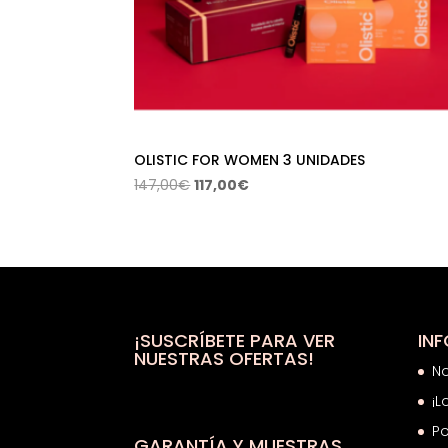
OLISTIC FOR WOMEN 3 UNIDADES
El
El
147,00
€
117,00
€
precio
precio
original
actual
era:
es:
147,00€.
117,00€.
¡SUSCRÍBETE PARA VER
IN
NUESTRAS OFERTAS!
N
¡L
Po
GARANTÍA Y MUESTRAS