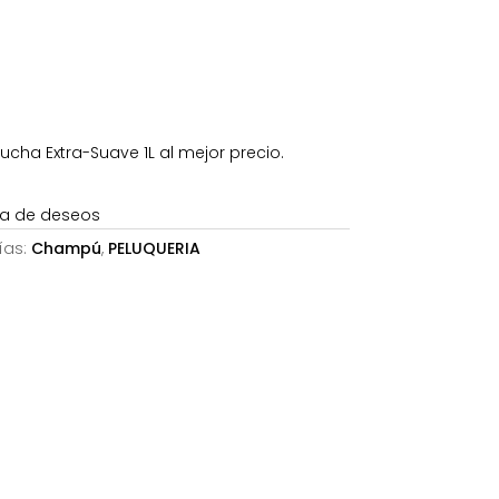
21€.
ha Extra-Suave 1L al mejor precio.
sta de deseos
ías:
Champú
,
PELUQUERIA