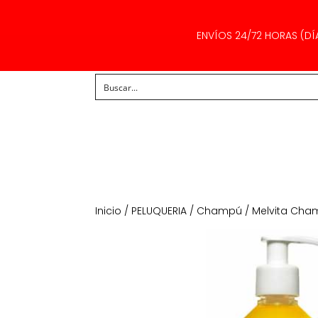
ENVÍOS 24/72 HORAS (DÍ
Inicio
/
PELUQUERIA
/
Champú
/ Melvita Cha