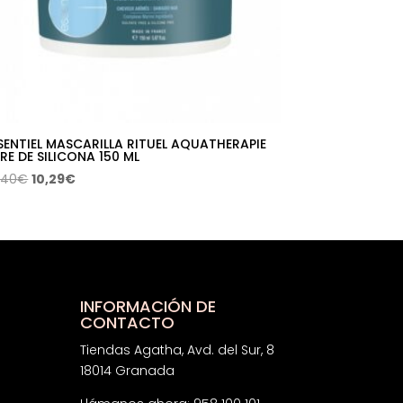
SENTIEL MASCARILLA RITUEL AQUATHERAPIE
BRE DE SILICONA 150 ML
El
El
,40
€
10,29
€
precio
precio
original
actual
era:
es:
22,40€.
10,29€.
INFORMACIÓN DE
CONTACTO
Tiendas Agatha, Avd. del Sur, 8
18014 Granada