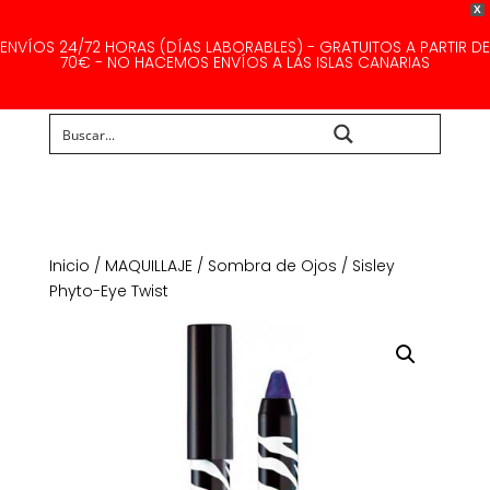
X
ENVÍOS 24/72 HORAS (DÍAS LABORABLES) - GRATUITOS A PARTIR DE
70€ - NO HACEMOS ENVÍOS A LAS ISLAS CANARIAS
Buscar...
Inicio
/
MAQUILLAJE
/
Sombra de Ojos
/ Sisley
Phyto-Eye Twist