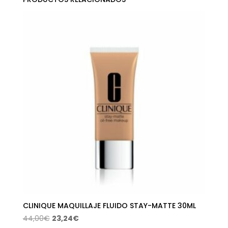
CLINIQUE MAQUILLAJE FLUIDO STAY-MATTE 30ML
El
El
44,00
€
23,24
€