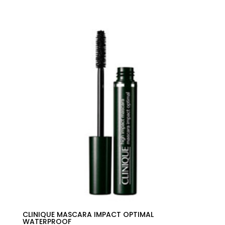
precio
precio
original
actual
era:
es:
28,00€.
16,96€.
CLINIQUE MASCARA IMPACT OPTIMAL
WATERPROOF