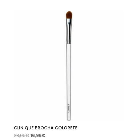
precio
precio
original
actual
era:
es:
44,00€.
23,24€.
CLINIQUE BROCHA COLORETE
El
El
28,00
€
16,96
€