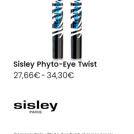
Sisley Phyto-Eye Twist
Rango
27,66
€
-
34,30
€
de
precios:
desde
27,66€
hasta
34,30€