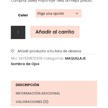
Comprar Sisley Phyto-Eye Twist al mejor precio.
Color
Sisley
Añadir al carrito
Phyto-
Eye
Twist
cantidad
Añadir producto a tu lista de deseos
SKU:
3473311870209
Categorías:
MAQUILLAJE
,
Sombra de Ojos
DESCRIPCIÓN
INFORMACIÓN ADICIONAL
VALORACIONES (0)