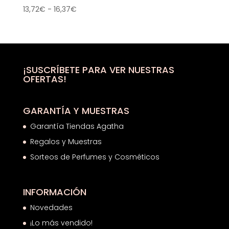
Rango
13,72
€
-
16,37
€
de
precios:
desde
13,72€
hasta
¡SUSCRÍBETE PARA VER NUESTRAS
OFERTAS!
16,37€
GARANTÍA Y MUESTRAS
Garantía Tiendas Agatha
Regalos y Muestras
Sorteos de Perfumes y Cosméticos
INFORMACIÓN
Novedades
¡Lo más vendido!