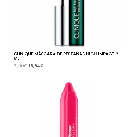
CLINIQUE MÁSCARA DE PESTAÑAS HIGH IMPACT 7
ML
El
El
31,00
€
16,64
€
precio
precio
original
actual
era:
es:
31,00€.
16,64€.