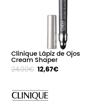
Clinique Lápiz de Ojos
Cream Shaper
El
El
24,00
€
12,67
€
precio
precio
original
actual
era:
es:
24,00€.
12,67€.