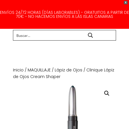
X
ENVÍOS 24/72 HORAS (DÍAS LABORABLES) - GRATUITOS A PARTIR DE
70€ - NO HACEMOS ENVÍOS A LAS ISLAS CANARIAS
Buscar...
Inicio
/
MAQUILLAJE
/
Lápiz de Ojos
/ Clinique Lápiz
de Ojos Cream Shaper