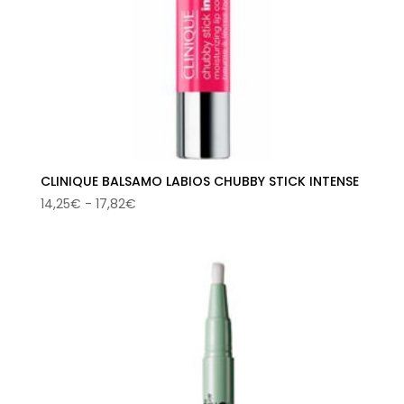
CLINIQUE BALSAMO LABIOS CHUBBY STICK INTENSE
Rango
14,25
€
-
17,82
€
de
precios:
desde
14,25€
hasta
17,82€