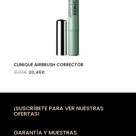
CLINIQUE AIRBRUSH CORRECTOR
El
El
31,00
€
20,46
€
precio
precio
original
actual
era:
es:
31,00€.
20,46€.
¡SUSCRÍBETE PARA VER NUESTRAS
OFERTAS!
GARANTÍA Y MUESTRAS