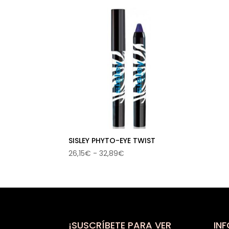
SISLEY PHYTO-EYE TWIST
Rango
26,15
€
-
32,89
€
de
precios:
desde
26,15€
hasta
32,89€
¡SUSCRÍBETE PARA VER
IN