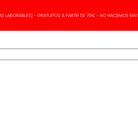
AS LABORABLES) - GRATUITOS A PARTIR DE 70€ - NO HACEMOS ENVÍ