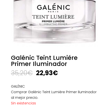
Galénic Teint Lumiére
Primer Iluminador
El
El
35,20
€
22,93
€
precio
precio
original
actual
GALÉNIC
era:
es:
Comprar Galénic Teint Lumiére Primer Iluminador
35,20€.
22,93€.
al mejor precio.
Sin existencias