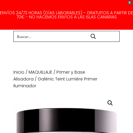
X
ENVÍOS 24/72 HORAS (DÍAS LABORABLES) - GRATUITOS A PARTIR DE
70€ - NO HACEMOS ENVÍOS A LAS ISLAS CANARIAS
Buscar...
Inicio
/
MAQUILLAJE
/
Primer y Base
Alisadora
/ Galénic Teint Lumiére Primer
Iluminador