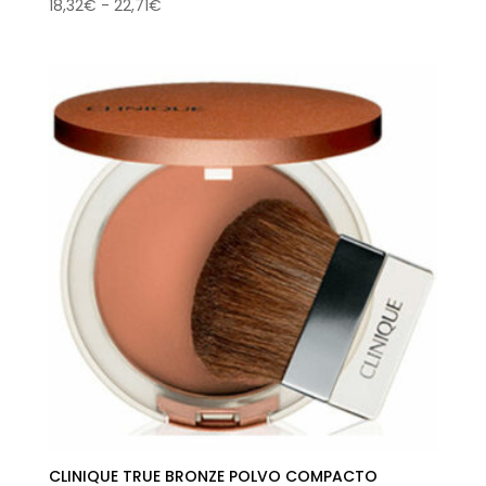
Rango
18,32
€
-
22,71
€
de
precios:
desde
18,32€
hasta
22,71€
CLINIQUE TRUE BRONZE POLVO COMPACTO