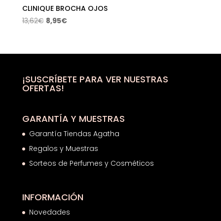
CLINIQUE BROCHA OJOS
El
El
13,62
€
8,95
€
precio
precio
original
actual
era:
es:
13,62€.
8,95€.
¡SUSCRÍBETE PARA VER NUESTRAS
OFERTAS!
GARANTÍA Y MUESTRAS
Garantía Tiendas Agatha
Regalos y Muestras
Sorteos de Perfumes y Cosméticos
INFORMACIÓN
Novedades