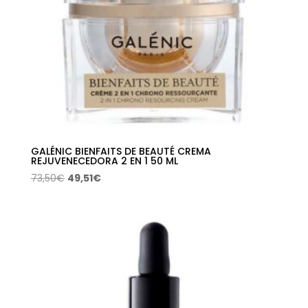
GALÉNIC BIENFAITS DE BEAUTÉ CREMA
REJUVENECEDORA 2 EN 1 50 ML
El
El
73,50
€
49,51
€
precio
precio
original
actual
era:
es:
73,50€.
49,51€.