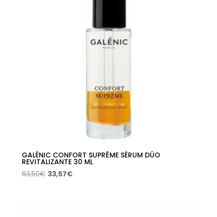
GALÉNIC CONFORT SUPRÊME SÉRUM DÚO
REVITALIZANTE 30 ML
El
El
63,50
€
33,57
€
precio
precio
original
actual
era:
es: