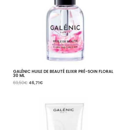
GALÉNIC HUILE DE BEAUTÉ ELIXIR PRÉ-SOIN FLORAL
30 ML
El
El
69,50
€
46,71
€
precio
precio
original
actual
era:
es:
69,50€.
46,71€.