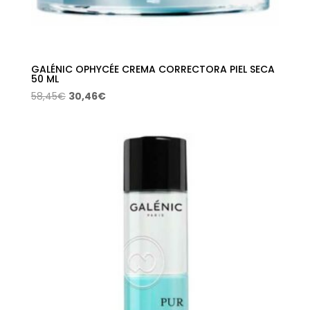
GALÉNIC OPHYCÉE CREMA CORRECTORA PIEL SECA
50 ML
El
El
58,45
€
30,46
€
precio
precio
original
actual
era:
es:
58,45€.
30,46€.