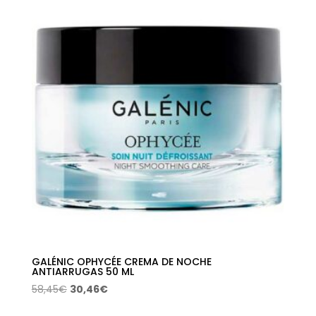
era:
es:
63,00€.
31,92€.
GALÉNIC OPHYCÉE CREMA DE NOCHE
ANTIARRUGAS 50 ML
El
El
58,45
€
30,46
€
precio
precio