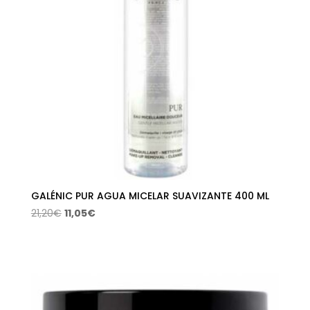
GALÉNIC PUR AGUA MICELAR SUAVIZANTE 400 ML
El
El
21,20
€
11,05
€
precio
precio
original
actual
era:
es:
21,20€.
11,05€.