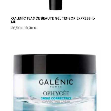
GALÉNIC FLAS DE BEAUTE GEL TENSOR EXPRESS 15
ML
El
El
36,50
€
19,30
€
precio
precio
original
actual
era:
es:
36,50€.
19,30€.