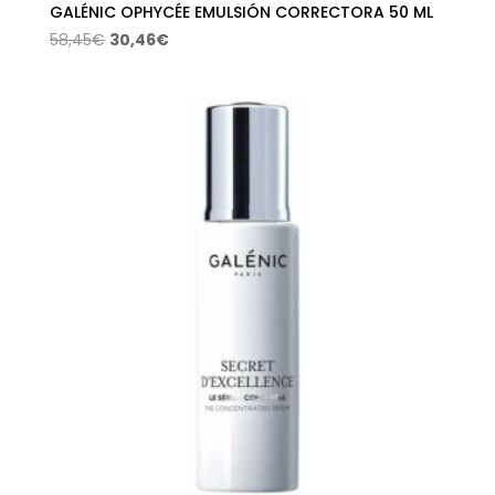
GALÉNIC OPHYCÉE EMULSIÓN CORRECTORA 50 ML
El
El
58,45
€
30,46
€
precio
precio
original
actual
era:
es:
58,45€.
30,46€.