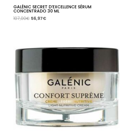
GALÉNIC SECRET D’EXCELLENCE SÉRUM
CONCENTRADO 30 ML
El
El
107,00
€
56,97
€
precio
precio
original
actual
era:
es:
107,00€.
56,97€.