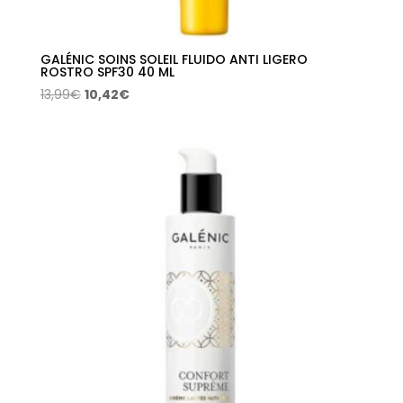
GALÉNIC SOINS SOLEIL FLUIDO ANTI LIGERO
ROSTRO SPF30 40 ML
El
El
13,99
€
10,42
€
precio
precio
original
actual
era:
es:
13,99€.
10,42€.