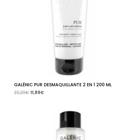
GALÉNIC PUR DESMAQUILLANTE 2 EN 1 200 ML
El
El
22,20
€
11,89
€
precio
precio
original
actual
era:
es:
22,20€.
11,89€.