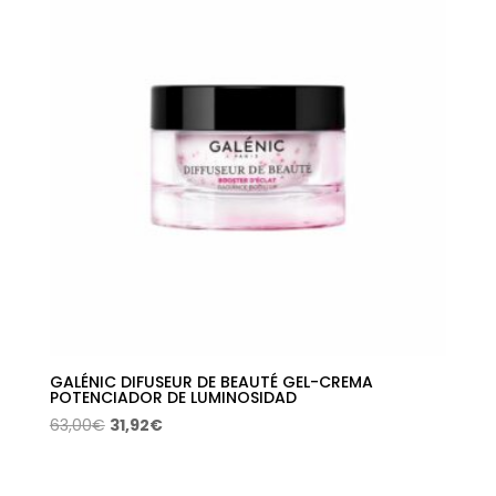
63,50€.
33,57€.
GALÉNIC DIFUSEUR DE BEAUTÉ GEL-CREMA
POTENCIADOR DE LUMINOSIDAD
El
El
63,00
€
31,92
€
precio
precio
original
actual