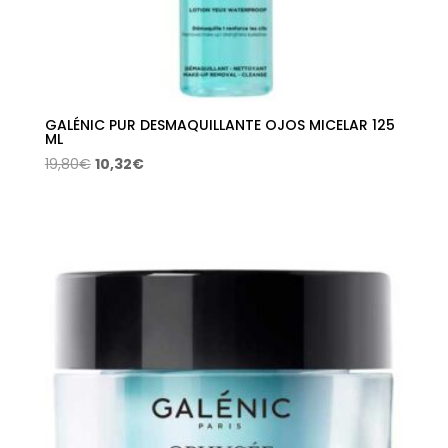
GALÉNIC PUR DESMAQUILLANTE OJOS MICELAR 125
ML
El
El
19,80
€
10,32
€
precio
precio
original
actual
era:
es:
19,80€.
10,32€.