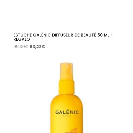
ESTUCHE GALÉNIC DIFFUSEUR DE BEAUTÉ 50 ML +
REGALO
El
El
99,00
€
53,22
€
precio
precio
original
actual
era:
es:
99,00€.
53,22€.