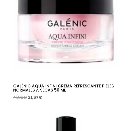
GALÉNIC AQUA INFINI CREMA REFRESCANTE PIELES
NORMALES A SECAS 50 ML
El
El
41,00
€
21,67
€
precio
precio
original
actual
era:
es:
41,00€.
21,67€.