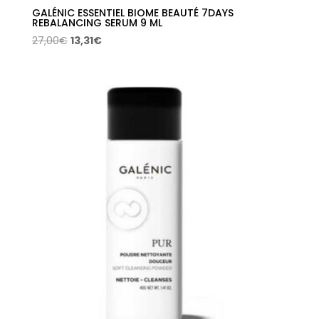
GALÉNIC ESSENTIEL BIOME BEAUTÉ 7DAYS
REBALANCING SERUM 9 ML
El
El
27,00
€
13,31
€
precio
precio
original
actual
era:
es:
27,00€.
13,31€.