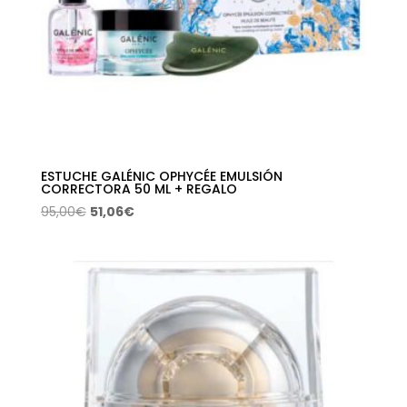
ESTUCHE GALÉNIC OPHYCÉE EMULSIÓN
CORRECTORA 50 ML + REGALO
El
El
95,00
€
51,06
€
precio
precio
original
actual
era:
es:
95,00€.
51,06€.