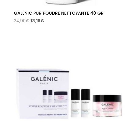
GALÉNIC PUR POUDRE NETTOYANTE 40 GR
El
El
24,90
€
13,16
€
precio
precio
original
actual
era:
es:
24,90€.
13,16€.