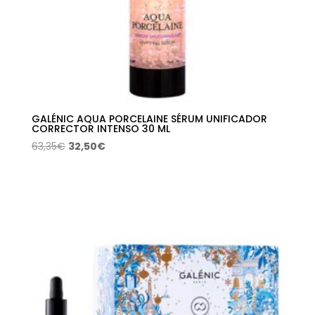
GALÉNIC AQUA PORCELAINE SÉRUM UNIFICADOR
CORRECTOR INTENSO 30 ML
El
El
63,35
€
32,50
€
precio
precio
original
actual
era:
es:
63,35€.
32,50€.