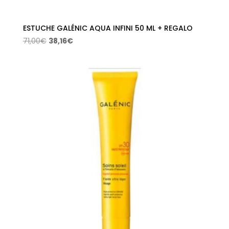
ESTUCHE GALÉNIC AQUA INFINI 50 ML + REGALO
El
El
71,00
€
38,16
€
precio
precio
original
actual
era:
es:
71,00€.
38,16€.