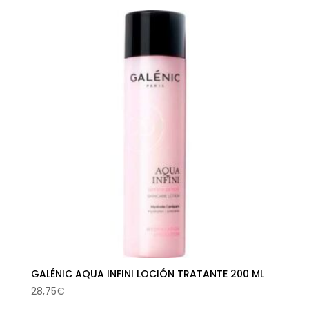
original
actual
era:
es:
58,45€.
30,46€.
GALÉNIC AQUA INFINI LOCIÓN TRATANTE 200 ML
28,75
€