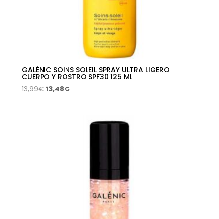
GALÉNIC SOINS SOLEIL SPRAY ULTRA LIGERO
CUERPO Y ROSTRO SPF30 125 ML
El
El
13,99
€
13,48
€
precio
precio
original
actual
era:
es:
13,99€.
13,48€.