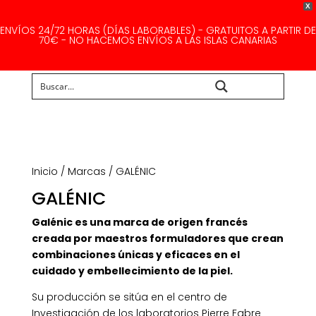
X
ENVÍOS 24/72 HORAS (DÍAS LABORABLES) - GRATUITOS A PARTIR DE
70€ - NO HACEMOS ENVÍOS A LAS ISLAS CANARIAS
Buscar...
Inicio
/
Marcas
/ GALÉNIC
GALÉNIC
Galénic es una marca de origen francés
creada por maestros formuladores que crean
combinaciones únicas y eficaces en el
cuidado y embellecimiento de la piel.
Su producción se sitúa en el centro de
Investigación de los laboratorios Pierre Fabre