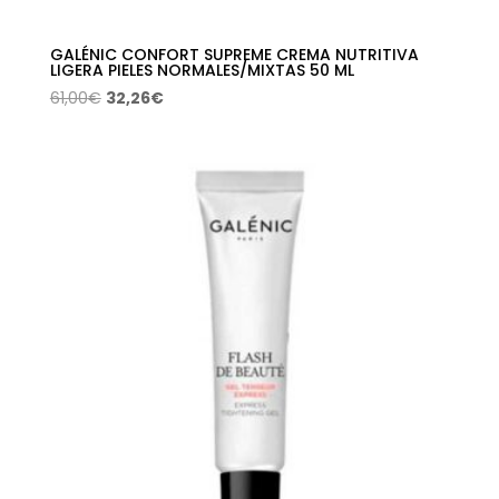
GALÉNIC CONFORT SUPREME CREMA NUTRITIVA
LIGERA PIELES NORMALES/MIXTAS 50 ML
El
El
61,00
€
32,26
€
precio
precio
original
actual
era:
es:
61,00€.
32,26€.