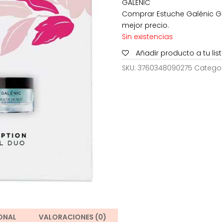
GALÉNIC
era:
Comprar Estuche Galénic Gel
63,00€
mejor precio.
Sin existencias
Añadir producto a tu li
SKU:
3760348090275
Catego
ONAL
VALORACIONES (0)