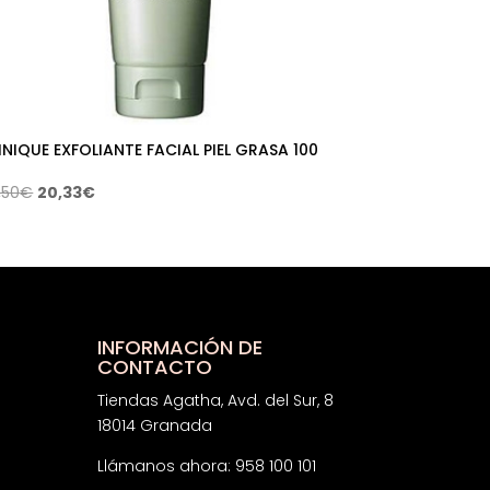
INIQUE EXFOLIANTE FACIAL PIEL GRASA 100
El
El
,50
€
20,33
€
precio
precio
original
actual
era:
es:
38,50€.
20,33€.
INFORMACIÓN DE
CONTACTO
Tiendas Agatha, Avd. del Sur, 8
18014 Granada
Llámanos ahora: 958 100 101