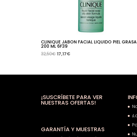
CLINIQUE JABON FACIAL LIQUIDO PIEL GRASA
200 ML 6F39
El
El
32,50
€
17,17
€
precio
precio
original
actual
era:
es:
32,50€.
17,17€.
¡SUSCRÍBETE PARA VER
IN
NUESTRAS OFERTAS!
N
¡L
Po
GARANTÍA Y MUESTRAS
Nu