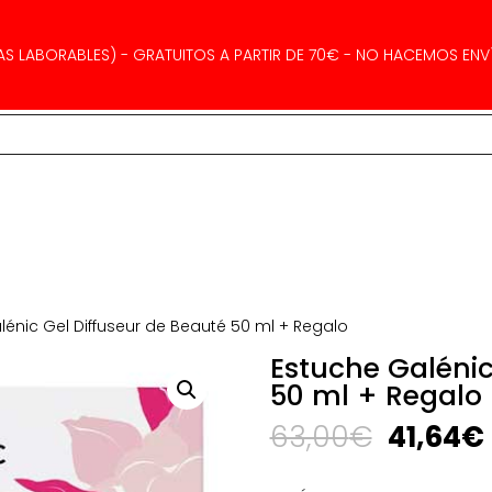
AS LABORABLES) - GRATUITOS A PARTIR DE 70€ - NO HACEMOS ENVÍ
lénic Gel Diffuseur de Beauté 50 ml + Regalo
Estuche Galénic
50 ml + Regalo
El
63,00
€
41,64
€
precio
original