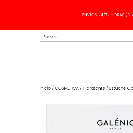
ENVÍOS 24/72 HORAS (DÍ
Inicio
/
COSMETICA
/
Hidratante
/ Estuche Ga