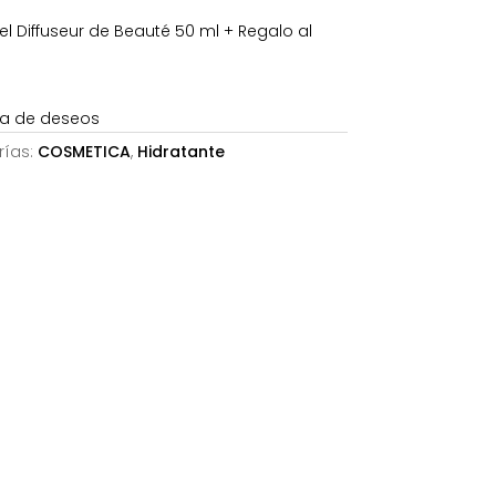
es:
 Diffuseur de Beauté 50 ml + Regalo al
.
41,64€.
sta de deseos
rías:
COSMETICA
,
Hidratante