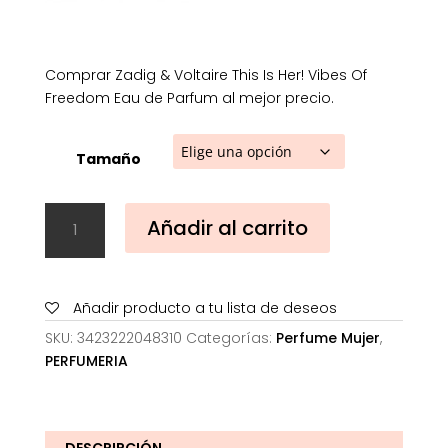
68,45€
Comprar Zadig & Voltaire This Is Her! Vibes Of
Freedom Eau de Parfum al mejor precio.
Tamaño
Zadig
Añadir al carrito
&
Voltaire
This
Is
Añadir producto a tu lista de deseos
Her!
SKU:
3423222048310
Categorías:
Perfume Mujer
,
Vibes
PERFUMERIA
Of
Freedom
Eau
de