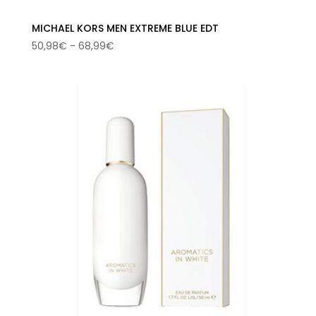
MICHAEL KORS MEN EXTREME BLUE EDT
Rango
50,98
€
-
68,99
€
de
precios:
desde
50,98€
hasta
68,99€