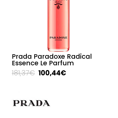
Prada Paradoxe Radical
Essence Le Parfum
El
El
181,37
€
100,44
€
precio
precio
original
actual
era:
es:
181,37€.
100,44€.