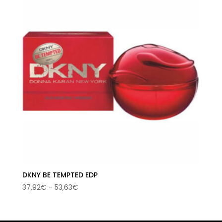
103,50€.
71,16€.
DKNY BE TEMPTED EDP
Rango
37,92
€
-
53,63
€
de
precios:
desde