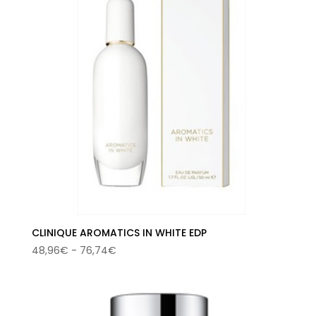
CLINIQUE AROMATICS IN WHITE EDP
Rango
48,96
€
-
76,74
€
de
precios:
desde
48,96€