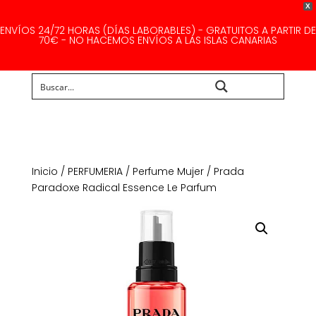
X
ENVÍOS 24/72 HORAS (DÍAS LABORABLES) - GRATUITOS A PARTIR DE
70€ - NO HACEMOS ENVÍOS A LAS ISLAS CANARIAS
Buscar...
Inicio
/
PERFUMERIA
/
Perfume Mujer
/ Prada
Paradoxe Radical Essence Le Parfum