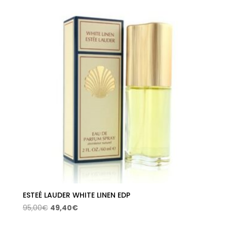
ESTEÉ LAUDER WHITE LINEN EDP
El
El
95,00
€
49,40
€
precio
precio