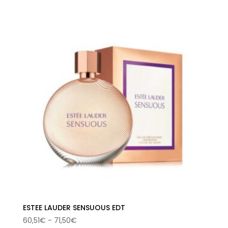
precios:
desde
53,18€
hasta
68,26€
ESTEE LAUDER SENSUOUS EDT
Rango
60,51
€
-
71,50
€