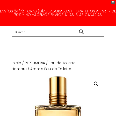
X
ENVÍOS 24/72 HORAS (DÍAS LABORABLES) - GRATUITOS A PARTIR DE
70€ - NO HACEMOS ENVÍOS A LAS ISLAS CANARIAS
Buscar...
Inicio
/
PERFUMERIA
/
Eau de Toilette
Hombre
/ Aramis Eau de Toilette