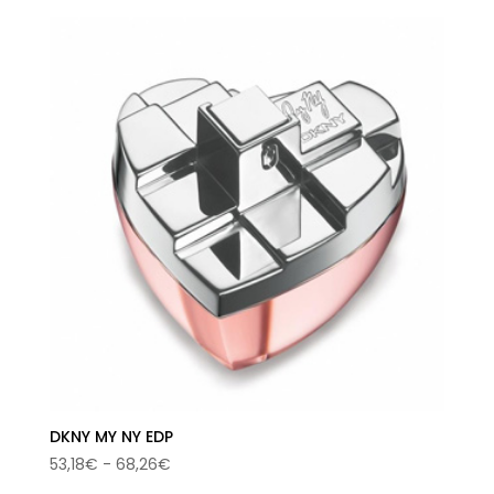
original
actual
era:
es:
95,00€.
49,40€.
DKNY MY NY EDP
Rango
53,18
€
-
68,26
€
de