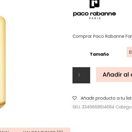
Comprar Paco Rabanne Fame 
Tamaño
Paco
Añadir al 
Rabanne
Fame
Parfum
Refill
Añadir producto a tu li
cantidad
SKU:
3349668614684
Catego