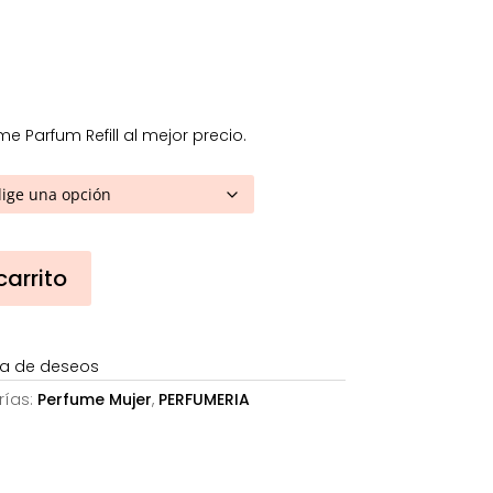
51,27€
hasta
109,89€
Parfum Refill al mejor precio.
carrito
sta de deseos
rías:
Perfume Mujer
,
PERFUMERIA