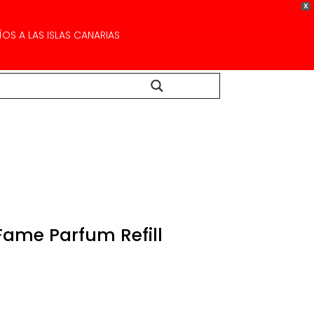
X
OS A LAS ISLAS CANARIAS
Buscar...
ame Parfum Refill
Rango
de
precios:
desde