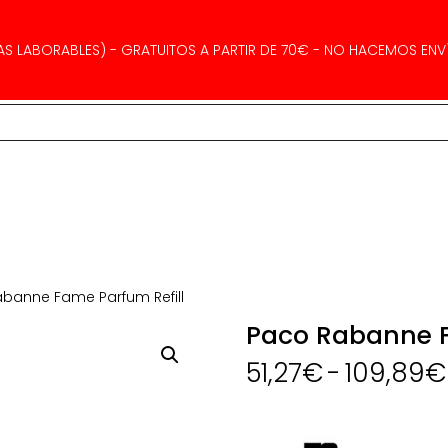
AS LABORABLES) - GRATUITOS A PARTIR DE 70€ - NO HACEMOS ENVÍ
banne Fame Parfum Refill
Paco Rabanne F
51,27
€
-
109,89
€