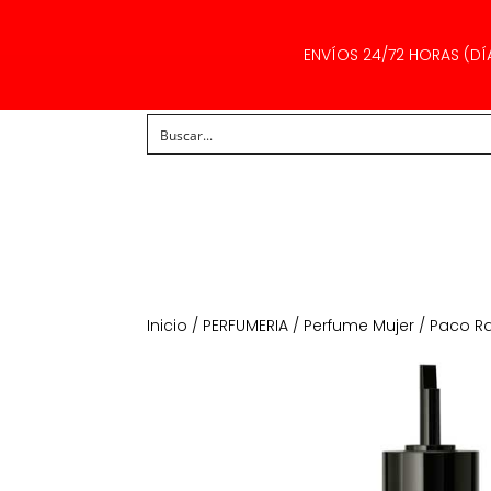
ENVÍOS 24/72 HORAS (DÍ
Inicio
/
PERFUMERIA
/
Perfume Mujer
/ Paco Ra