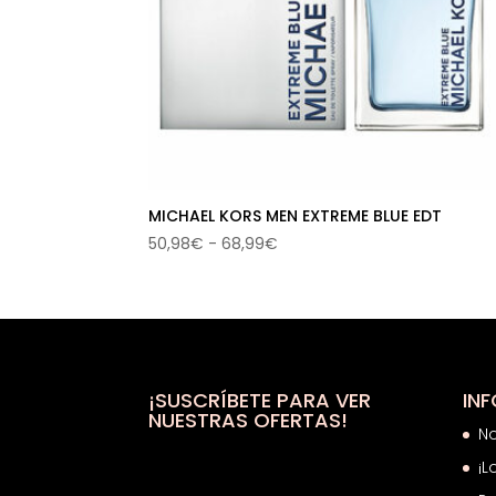
MICHAEL KORS MEN EXTREME BLUE EDT
Rango
50,98
€
-
68,99
€
de
precios:
desde
50,98€
hasta
68,99€
¡SUSCRÍBETE PARA VER
IN
NUESTRAS OFERTAS!
N
¡L