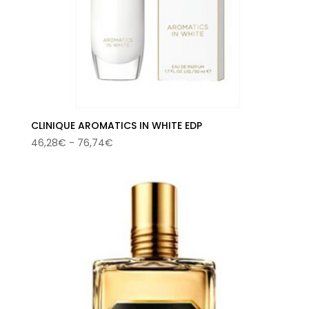
CLINIQUE AROMATICS IN WHITE EDP
Rango
46,28
€
-
76,74
€
de
precios:
desde
46,28€
hasta
76,74€