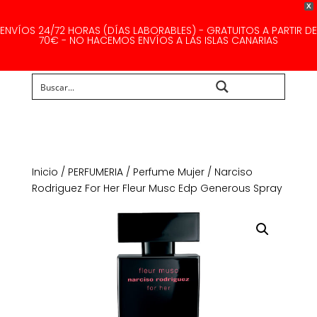
X
ENVÍOS 24/72 HORAS (DÍAS LABORABLES) - GRATUITOS A PARTIR DE
70€ - NO HACEMOS ENVÍOS A LAS ISLAS CANARIAS
Buscar...
Inicio
/
PERFUMERIA
/
Perfume Mujer
/ Narciso
Rodriguez For Her Fleur Musc Edp Generous Spray