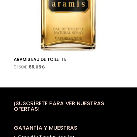
ARAMIS EAU DE TOILETTE
El
El
91,50
€
68,05
€
precio
precio
original
actual
era:
es:
91,50€.
68,05€.
¡SUSCRÍBETE PARA VER NUESTRAS
OFERTAS!
GARANTÍA Y MUESTRAS