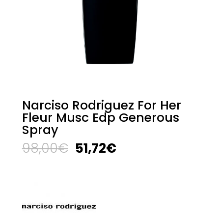
Narciso Rodriguez For Her
Fleur Musc Edp Generous
Spray
El
El
98,00
€
51,72
€
precio
precio
original
actual
era:
es:
98,00€.
51,72€.