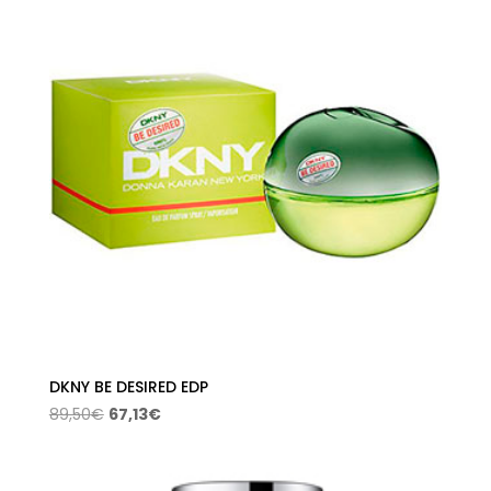
DKNY BE DESIRED EDP
El
El
89,50
€
67,13
€
precio
precio
original
actual
era:
es: