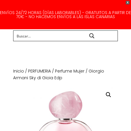
X
ENVÍOS 24/72 HORAS (DÍAS LABORABLES) - GRATUITOS A PARTIR DE
70€ - NO HACEMOS ENVÍOS A LAS ISLAS CANARIAS
Buscar...
Inicio
/
PERFUMERIA
/
Perfume Mujer
/ Giorgio
Armani Sky di Gioia Edp