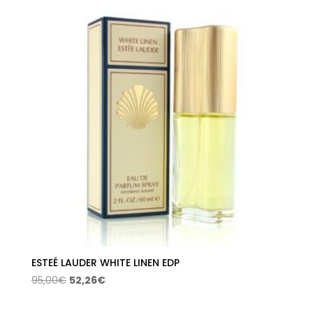
era:
es:
103,50€.
71,16€.
ESTEÉ LAUDER WHITE LINEN EDP
El
El
95,00
€
52,26
€
precio
precio
original
actual