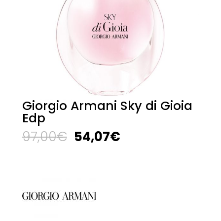
Giorgio Armani Sky di Gioia
Edp
El
El
97,00
€
54,07
€
precio
precio
original
actual
era:
es:
97,00€.
54,07€.