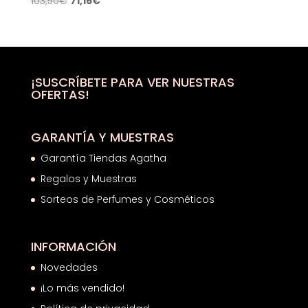
103,50
€
71,16
€
precio
precio
original
actual
era:
es:
103,50€.
71,16€.
¡SUSCRÍBETE PARA VER NUESTRAS
OFERTAS!
GARANTÍA Y MUESTRAS
Garantía Tiendas Agatha
Regalos y Muestras
Sorteos de Perfumes y Cosméticos
INFORMACIÓN
Novedades
¡Lo más vendido!