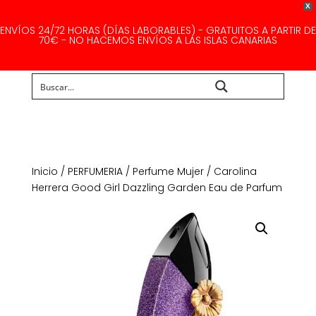
X
ENVÍOS 24/72 HORAS (DÍAS LABORABLES) - GRATUITOS A PARTIR DE
70€ - NO HACEMOS ENVÍOS A LAS ISLAS CANARIAS
Buscar...
Inicio
/
PERFUMERIA
/
Perfume Mujer
/ Carolina
Herrera Good Girl Dazzling Garden Eau de Parfum