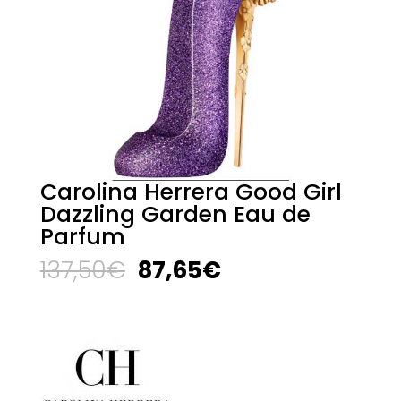
Carolina Herrera Good Girl
Dazzling Garden Eau de
Parfum
El
El
137,50
€
87,65
€
precio
precio
original
actual
era:
es:
137,50€.
87,65€.