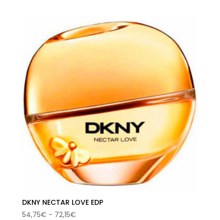
original
actual
era:
es:
72,00€.
40,17€.
DKNY NECTAR LOVE EDP
Rango
54,75
€
-
72,15
€