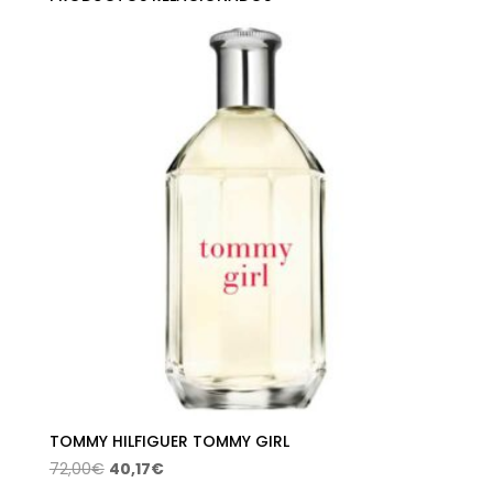
TOMMY HILFIGUER TOMMY GIRL
El
El
72,00
€
40,17
€
precio
precio