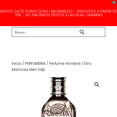
X
ENVÍOS 24/72 HORAS (DÍAS LABORABLES) - GRATUITOS A PARTIR DE
70€ - NO HACEMOS ENVÍOS A LAS ISLAS CANARIAS
Buscar...
Inicio
/
PERFUMERIA
/
Perfume Hombre
/ Etro
Manrose Men Edp