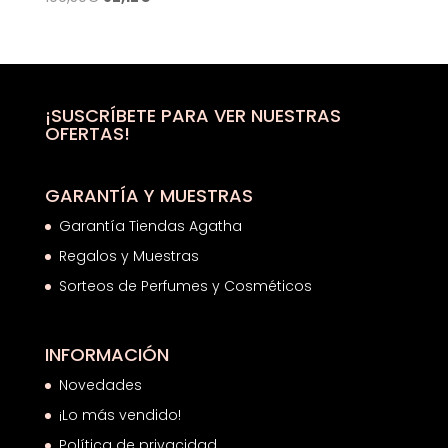
precio
precio
original
actual
era:
es:
109,50€.
82,12€.
¡SUSCRÍBETE PARA VER NUESTRAS
OFERTAS!
GARANTÍA Y MUESTRAS
Garantía Tiendas Agatha
Regalos y Muestras
Sorteos de Perfumes y Cosméticos
INFORMACIÓN
Novedades
¡Lo más vendido!
Política de privacidad